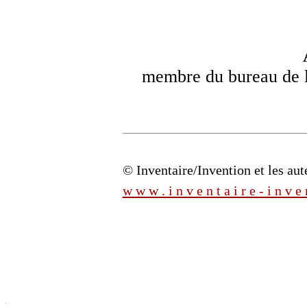
membre du bureau de l'
© Inventaire/Invention et les aute
w w w . i n v e n t a i r e - i n v e 