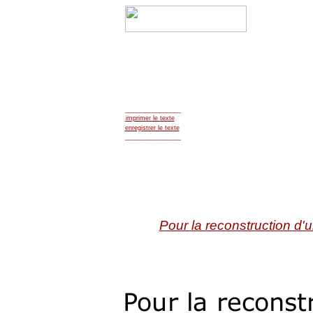
________________
imprimer le texte
r
enregistrer le texte
________________
Pour la reconstruction d'