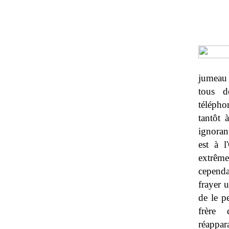
jumeau 
tous d
télépho
tantôt 
ignorant
est à l
extrême
cependa
frayer 
de le p
frère 
réappara