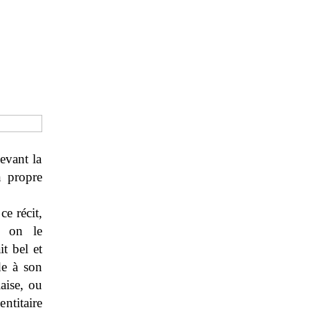
evant la
n propre
ce récit,
d on le
it bel et
de à son
laise, ou
ntitaire