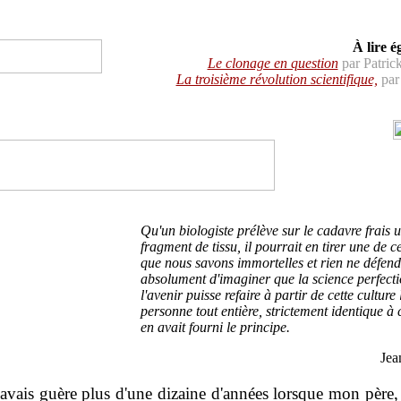
À lire é
Le clonage en question
par Patri
La troisième révolution scientifique,
par
Qu'un biologiste prélève sur le cadavre frais
fragment de tissu, il pourrait en tirer une de c
que nous savons immortelles et rien ne défend
absolument d'imaginer que la science perfect
l'avenir puisse refaire à partir de cette culture 
personne tout entière, strictement identique à c
en avait fourni le principe.
Jea
'avais guère plus d'une dizaine d'années lorsque mon père, 