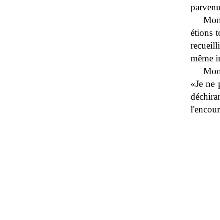
parvenus
Mon 
étions 
recueil
même imp
Mon 
«Je ne 
déchir
l'encour