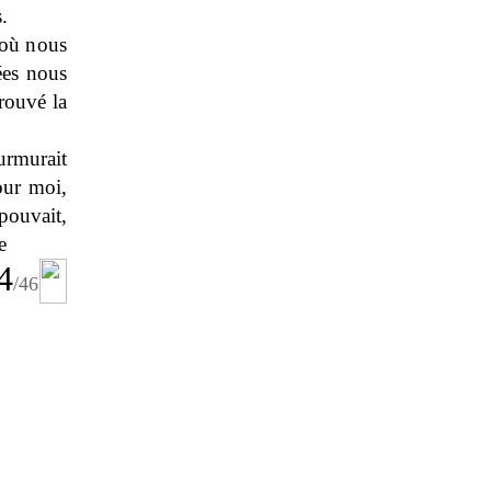
.
 où nous
ées nous
rouvé la
urmurait
our moi,
ouvait,
e
4
/
46