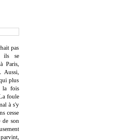
hait pas
 ils se
à Paris,
. Aussi,
 qui plus
 la fois
La foule
al à s'y
ns cesse
e de son
usement
 parvint,