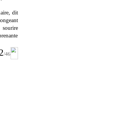
aire, dit
longeant
 sourire
rprenante
2
/
46