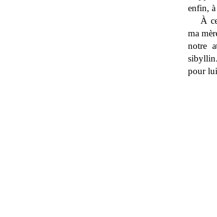
enfin, à
À ce
ma mère
notre a
sibyllin
pour lu