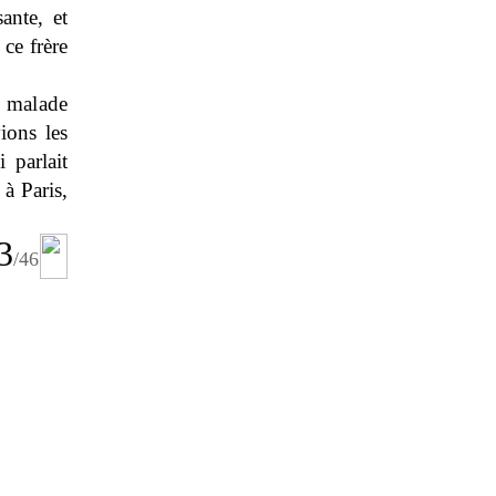
ante, et
 ce frère
s malade
ions les
 parlait
 à Paris,
3
/
46