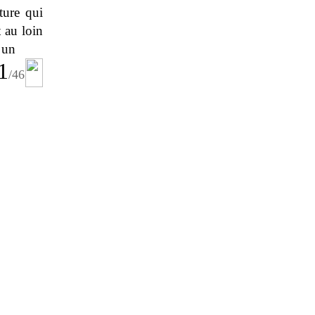
ture qui
t au loin
t un
1
/
46