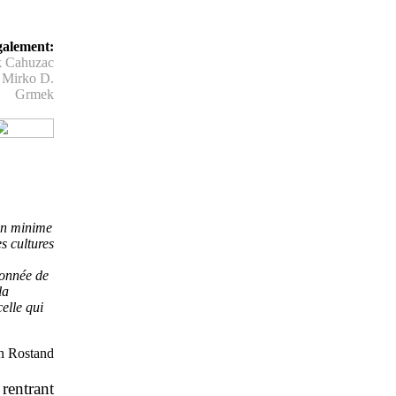
galement:
ck Cahuzac
 Mirko D.
Grmek
 un minime
es cultures
ionnée de
la
elle qui
n Rostand
rentrant