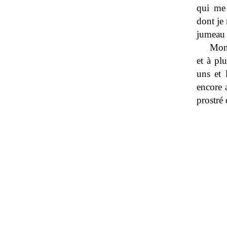
qui me 
dont je 
jumeau 
Mon 
et à pl
uns et 
encore a
prostré