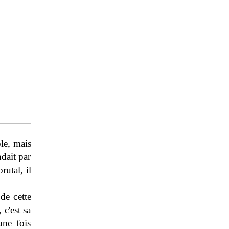
ble, mais
ndait par
utal, il
de cette
c'est sa
une fois