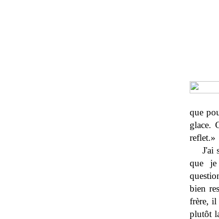
que pou
glace. 
reflet.»
J'ai
que je
question
bien re
frère, i
plutôt 