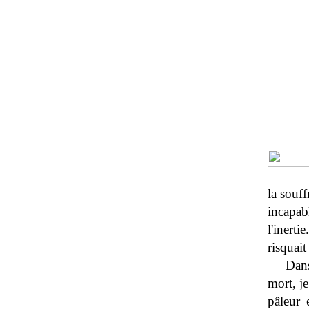
la souff
incapabl
l'inert
risquait
Dans
mort, j
pâleur 