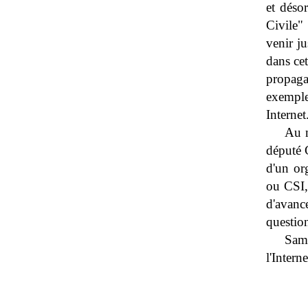
et déso
Civile"
venir ju
dans cet
propag
exemple
Internet
Au m
député C
d'un or
ou CSI,
d'avanc
question
Same
l'Interne