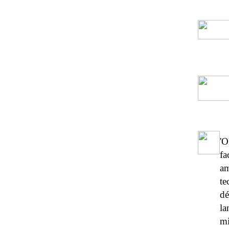
'O
fa
a
te
dé
la
mi