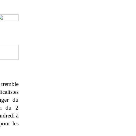
 tremble
calistes
nger du
on du 2
ndredi à
pour les