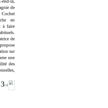
-end-là,
agnie de
s Cochet
iche en
 à faire
bituels.
atrice de
 propose
tion sur
comme une
lité des
onnelles,
3
/4