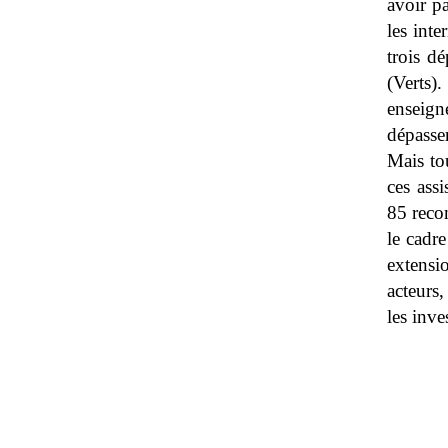
avoir p
les int
trois d
(Verts
enseign
dépasse
Mais tou
ces ass
85 reco
le cadre
extensi
acteurs,
les inve