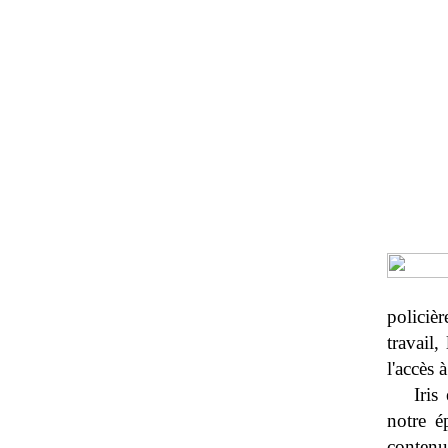
policièr
travail,
l'accès 
Iris
notre é
contenu