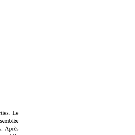
ties. Le
ssemblée
s. Après