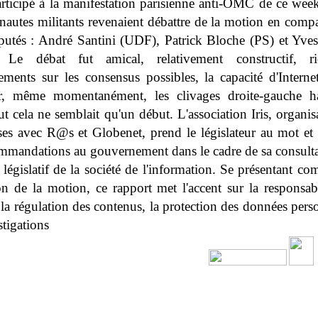
articipé à la manifestation parisienne anti-OMC de ce week
ernautes militants revenaient débattre de la motion en comp
éputés : André Santini (UDF), Patrick Bloche (PS) et Yve
). Le débat fut amical, relativement constructif, r
ements sur les consensus possibles, la capacité d'Internet
r, même momentanément, les clivages droite-gauche ha
t cela ne semblait qu'un début. L'association Iris, organis
ises avec R@s et Globenet, prend le législateur au mot et
mmandations au gouvernement dans le cadre de sa consulta
 législatif de la société de l'information. Se présentant 
on de la motion, ce rapport met l'accent sur la responsabi
 la régulation des contenus, la protection des données pers
stigations