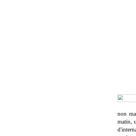
non mar
matin, 
d'inter