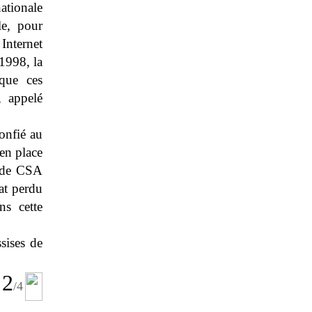
ationale
le, pour
 Internet
 1998, la
que ces
, appelé
onfié au
 en place
e de CSA
at perdu
ns cette
sises de
2
/4