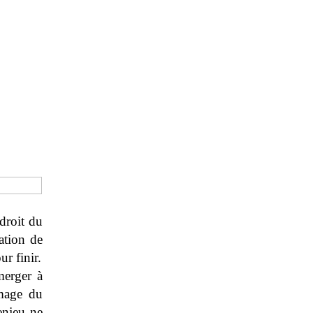
 droit du
sation de
ur finir.
merger à
émage du
enjeu ne