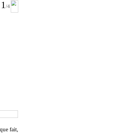
1
/4
que fait,