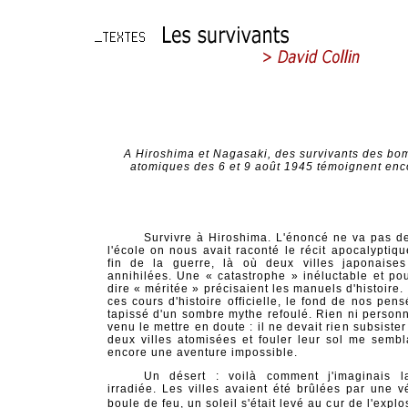
A Hiroshima et Nagasaki, des survivants des bo
atomiques des 6 et 9 août 1945 témoignent enc
Survivre à Hiroshima. L'énoncé ne va pas de
l'école on nous avait raconté le récit apocalyptiqu
fin de la guerre, là où deux villes japonaises
annihilées. Une « catastrophe » inéluctable et pou
dire « méritée » précisaient les manuels d'histoire
ces cours d'histoire officielle, le fond de nos pen
tapissé d'un sombre mythe refoulé. Rien ni personn
venu le mettre en doute : il ne devait rien subsiste
deux villes atomisées et fouler leur sol me sembla
encore une aventure impossible.
Un désert : voilà comment j'imaginais l
irradiée. Les villes avaient été brûlées par une vé
boule de feu, un soleil s'était levé au cur de l'expl