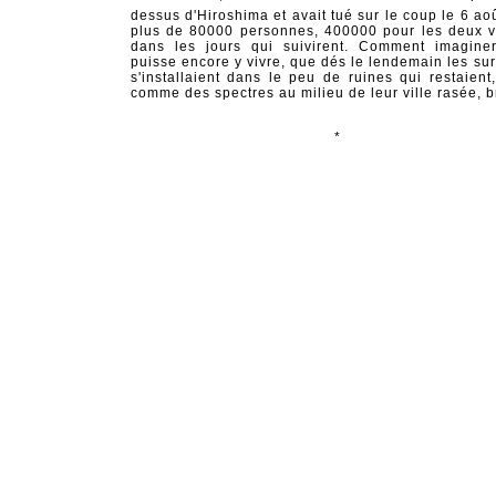
dessus d'Hiroshima et avait tué sur le coup le 6 ao
plus de 80000 personnes, 400000 pour les deux vi
dans les jours qui suivirent. Comment imagine
puisse encore y vivre, que dés le lendemain les sur
s'installaient dans le peu de ruines qui restaient,
comme des spectres au milieu de leur ville rasée, b
*
Avant de partir en voyage je déplie les cartes
les cités que je vais traverser, les chemins que 
prendre. Pour le Japon mes premières cartes 
illisibles, toutes les villes se ressemblaient,
incompréhensibles mais imagées d'idéogramme
décelais ici la bouche d'une montagne (Yamagu
plus loin des moitiés de noms, des portes sans cl
paysages sans étiquettes. Une nouvelle carte me
de me situer, de retrouver enfin les villes dont on
parlé, ces espaces vagues et parfois légendai
j'allais réellement fouler. Et je constatais enfin, 
une certaine appréhension, qu'Hiroshima et N
existaient toujours, que leur nom étaient bien insc
les cartes, que c'était même d'importantes cités du
Japon, respectivement au sud de l'île d'Honshu, et 
de celle de Kyushu. J'allais pouvoir m'y rendre
j'allais même atterrir à Hiroshima après l'avoir 
comme l'avaient fait soixante ans plus tôt les pil
l'Enola Gay
, le bombardier du 6 août 1945, av
larguer
Little boy
, la première bombe atomi
l'histoire. Sombre parenté.