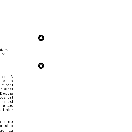
mbes
ore
 soi. À
e de la
 furent
r ainsi
. Depuis
sées est
e n'est
r de ces
it hier
a terre
ritable
osion au