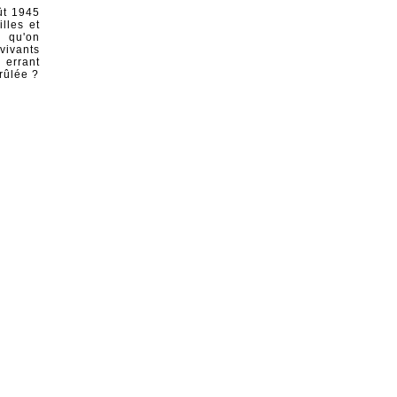
ût 1945
lles et
r qu'on
vivants
 errant
rûlée ?
 et fixe
je vais
étaient
 suites
s. J'y
chi) et
és, des
 permis
 m'avait
res que
non sans
agasaki
rits sur
 sud du
à l'est
, mieux
survolé
otes de
ant de
que de