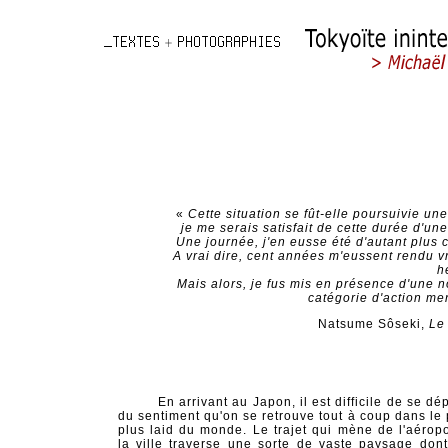
«
Cette situation se fût-elle poursuivie un
je me serais satisfait de cette durée d'un
Une journée, j'en eusse été d'autant plus 
A vrai dire, cent années m'eussent rendu v
h
Mais alors, je fus mis en présence d'une n
catégorie d'action me
Natsume Sôseki,
Le
En arrivant au Japon, il est difficile de se d
du sentiment qu'on se retrouve tout à coup dans le 
plus laid du monde. Le trajet qui mène de l'aéropo
la ville traverse une sorte de vaste paysage don