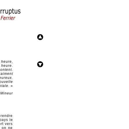
e heure,
e heure.
content.
raiment
eureux.
ouvelle
ntale.
»
 Mineur
éprendre
pays le
rt vers
t on ne