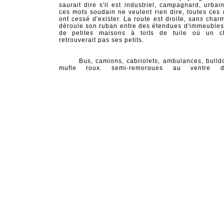
saurait dire s'il est industriel, campagnard, urbai
ces mots soudain ne veulent rien dire, toutes ces 
ont cessé d'exister. La route est droite, sans char
déroule son ruban entre des étendues d'immeubles 
de petites maisons à toits de tuile où un c
retrouverait pas ses petits.
Bus, camions, cabriolets, ambulances, bulld
mufle roux, semi-remorques au ventre d'
hélicoptères coléoptères, vélocipèdes : tout un pe
bestioles motorisées aux formes souvent étr
incongrues, vous dépassent ou vous attendent
narguent, vous accompagnent, vous larguent,
autant de bilboquets diaboliques. Une camio
vrombissante, toutes bâches claquant au vent,
apercevoir cent caisses de mobilier de jardin et d
de papier de la forêt indonésienne. Une autre, des
en nacre, des cylindres de scooters et un assorti
couteaux de cuisine chinois. Une autre encor
cercueils japonais remplis de bouteilles de 
Bordeaux et d'huile d'olive italienne. Il y a des t
soixante locomotives qui s'enfuient à toute 
pourchassés par les horizons en rut et des ba
corbeaux qui s'envolent désespérément après. Il 
trains qui ne se rencontrent jamais. D'autres se pe
route, sans doute.
«
Je suis un papier mouillé
sur qui l'on n'a pas de prise
»
écrit le grand Tôhô dans un de ses poèm