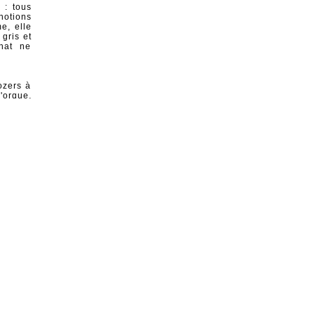
n : tous
notions
me, elle
gris et
hat ne
ozers à
orque,
uple de
anges,
, vous
 comme
nnette
 laisse
e rames
 boites
ment de
e, des
vin de
rains de
vapeur
ndes de
y a des
rdent en
es. Il