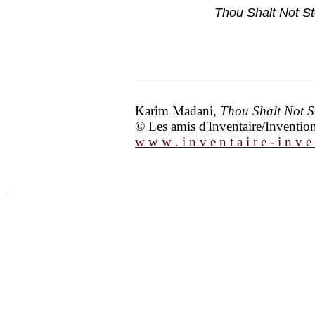
Thou Shalt Not St
Karim Madani,
Thou Shalt Not S
© Les amis d'Inventaire/Invention 
w w w . i n v e n t a i r e - i n v e