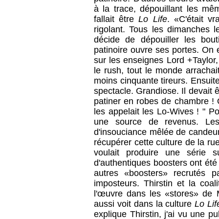
à la trace, dépouillant les mê
fallait être
Lo Life
. «C'était v
rigolant. Tous les dimanches l
décide de dépouiller les bou
patinoire ouvre ses portes. On
sur les enseignes Lord +Taylor, 
le rush, tout le monde arrachai
moins cinquante tireurs. Ensuite, o
spectacle. Grandiose. Il devait ê
patiner en robes de chambre ! 
les appelait les Lo-Wives ! " Pou
une source de revenus. Les
d'insouciance mêlée de candeur 
récupérer cette culture de la 
voulait produire une série 
d'authentiques boosters ont été
autres «boosters» recrutés p
imposteurs. Thirstin et la coali
l'œuvre dans les «stores» de M
aussi voit dans la culture
Lo Li
explique Thirstin, j'ai vu une