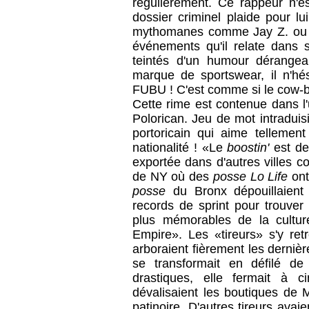
régulièrement. Ce rappeur n'
dossier criminel plaide pour l
mythomanes comme Jay Z. ou Na
événements qu'il relate dans s
teintés d'un humour dérangea
marque de sportswear, il n'hé
FUBU ! C'est comme si le cow-b
Cette rime est contenue dans l
Polorican. Jeu de mot intraduis
portoricain qui aime tellement
nationalité ! «Le
boostin'
est de
exportée dans d'autres villes 
de NY où des
posse Lo Life
ont
posse
du Bronx dépouillaient 
records de sprint pour trouver 
plus mémorables de la cultu
Empire». Les «tireurs» s'y ret
arboraient fièrement les dernièr
se transformait en défilé de
drastiques, elle fermait à c
dévalisaient les boutiques de 
patinoire. D'autres tireurs avaie