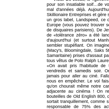
pour son insatiable soif…de vol
mal d'années déjà. Aujourd'hu
Skillionaire Entreprises et gère
un gros label, Landspeed, ce q
Europe (vous pouvez trouver so
de disquaires parisiens). De J
de «tolérance zéro» a été lan
d'aujourd'hui (et surtout Man
sembler stupéfiant. On imagine
(Macy's, Bloomingdale, Saks 5
Samaritaine) prises d'assaut pa
tous vêtus de Polo Ralph Laure
«On avait pris l'habitude de 
vendredis et samedis soir. O
jamais pour aller au ciné. Fal
nous en empêcher. Le vol faisa
qu'on chourait même notre car
adjacente au cinéma ! On ren
bouteilles de Old English 800, 
sortait tranquillement, comme si
responsable de 75% des act