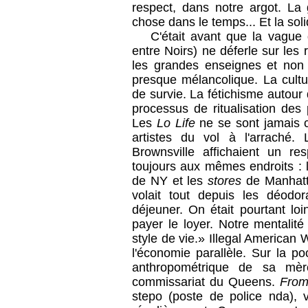
respect, dans notre argot. La 
chose dans le temps... Et la solid
C'était avant que la vagu
entre Noirs) ne déferle sur le
les grandes enseignes et non l
presque mélancolique. La cult
de survie. La fétichisme autour 
processus de ritualisation des 
Les
Lo Life
ne se sont jamais c
artistes du vol à l'arraché
Brownsville affichaient un re
toujours aux mêmes endroits : 
de NY et les
stores
de Manhatt
volait tout depuis les déodor
déjeuner. On était pourtant lo
payer le loyer. Notre mentalit
style de vie.» Illegal American 
l'économie parallèle. Sur la p
anthropométrique de sa mèr
commissariat du Queens.
From 
stepo (poste de police nda),