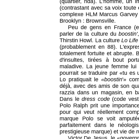
(quartier, nda). L'homme, un i
(contrastant avec sa voix toute
complexe HLM Marcus Garvey Vi
Brooklyn : Brownsville.
Peu de gens en France (e
parler de la culture du
boostin'
Thirstin Howl. La culture
Lo Life
(probablement en 88). L'expr
totalement fortuite et abrupte. 
d'insultes, tirées à bout por
maladive. La jeune femme lui 
pourrait se traduire par «tu es
Lo pratiquait le
«boostin
'» com
déjà, avec des amis de son quar
razzia dans un magasin, en b
Dans le
dress code
(code vest
Polo Ralph prit une importanc
pour qui veut réellement comp
marque Polo se voit amputée
parfaitement dans le néolog
prestigieuse marque) et vie de r
Victor De Jesus, le «govern