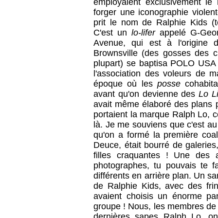
employaient exclusivement le 
forger une iconographie violent
prit le nom de Ralphie Kids (t
C'est un
lo-lifer
appelé G-Geor
Avenue, qui est à l'origine 
Brownsville (des gosses des 
plupart) se baptisa POLO USA (
l'association des voleurs de ma
époque où les
posse
cohabita
avant qu'on devienne des
Lo L
avait même élaboré des plans p
portaient la marque Ralph Lo, 
là. Je me souviens que c'est a
qu'on a formé la première coa
Deuce, était bourré de galeries,
filles craquantes ! Une des a
photographes, tu pouvais te fa
différents en arrière plan. Un s
de Ralphie Kids, avec des frin
avaient choisis un énorme pan
groupe ! Nous, les membres de 
dernières sapes Ralph Lo, on