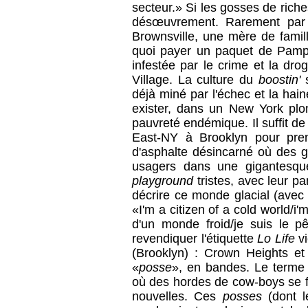
secteur.» Si les gosses de riches
désœuvrement. Rarement par 
Brownsville, une mère de famil
quoi payer un paquet de Pampe
infestée par le crime et la dr
Village. La culture du
boostin'
s
déjà miné par l'échec et la hai
exister, dans un New York plo
pauvreté endémique. Il suffit d
East-NY à Brooklyn pour pre
d'asphalte désincarné où des 
usagers dans une gigantesqu
playground
tristes, avec leur pa
décrire ce monde glacial (avec u
«I'm a citizen of a cold world/i'
d'un monde froid/je suis le p
revendiquer l'étiquette
Lo Life
vi
(Brooklyn) : Crown Heights et
«
posse
», en bandes. Le terme 
où des hordes de cow-boys se fo
nouvelles. Ces
posses
(dont l