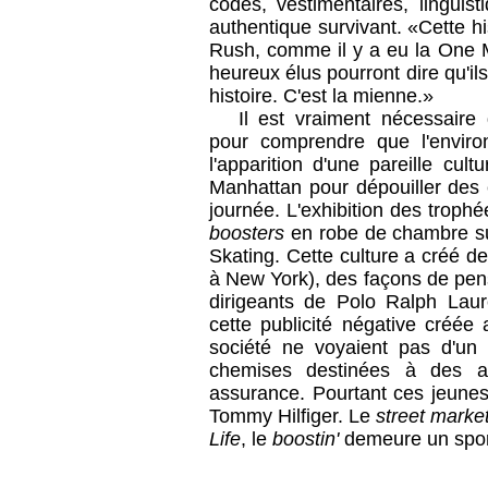
codes, vestimentaires, linguis
authentique survivant. «Cette hi
Rush, comme il y a eu la One M
heureux élus pourront dire qu'ils
histoire. C'est la mienne.»
Il est vraiment nécessaire
pour comprendre que l'envir
l'apparition d'une pareille cul
Manhattan pour dépouiller des 
journée. L'exhibition des trop
boosters
en robe de chambre sur
Skating. Cette culture a créé de
à New York), des façons de pense
dirigeants de Polo Ralph Lau
cette publicité négative créée
société ne voyaient pas d'un
chemises destinées à des av
assurance. Pourtant ces jeunes
Tommy Hilfiger. Le
street marke
Life
, le
boostin'
demeure un spor