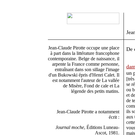
Jea
Jean-Claude Pirotte occupe une place
De 
à part dans la littérature francophone
contemporaine. Belge de naissance, il
arpente la France comme personne,
dam
entraînant dans son sillage l'image
un p
d'un Bukowski épris d'Henri Calet. Il
[trè
est notamment l'auteur de La vallée
se r
de Misère, Fond de cale et La
ou b
légende des petits matins.
et d
de t
comm
ils 
Jean-Claude Pirotte a notamment
aux 
écrit :
cett
Journal moche
, Éditions Luneau-
vous
Ascot, 1981.
mais