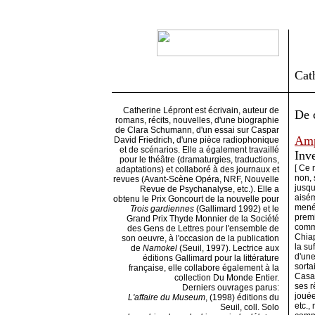
Cat
Catherine Lépront est écrivain, auteur de
De 
romans, récits, nouvelles, d'une biographie
de Clara Schumann, d'un essai sur Caspar
Am
David Friedrich, d'une pièce radiophonique
et de scénarios. Elle a également travaillé
Inve
pour le théâtre (dramaturgies, traductions,
[ Ce 
adaptations) et collaboré à des journaux et
non, s
revues (Avant-Scène Opéra, NRF, Nouvelle
jusqu
Revue de Psychanalyse, etc.). Elle a
aisém
obtenu le Prix Goncourt de la nouvelle pour
menée
Trois gardiennes
(Gallimard 1992) et le
premi
Grand Prix Thyde Monnier de la Société
comme
des Gens de Lettres pour l'ensemble de
Chiap
son oeuvre, à l'occasion de la publication
la su
de
Namokel
(Seuil, 1997). Lectrice aux
d'une
éditions Gallimard pour la littérature
sorta
française, elle collabore également à la
Casas
collection Du Monde Entier.
ses r
Derniers ouvrages parus:
jouée
L'affaire du Museum
, (1998) éditions du
etc.,
Seuil, coll. Solo