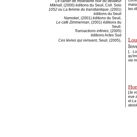
comme
Le cahier de moleskine noir du délateur
maiso
Mikhaïl
, (2000) éditions du Seuil, Coll. Solo
les r
1052 ou La femme du transtlantique
, (2001)
éditions du Seuil
Namokel
, (2001) éditions du Seuil,
Le café Zimmerman
, (2001) éditions du
Seuil.
Transactions infinies
, (2005)
éditions Actes Sud
Lou
.
Ces lèvres qui remuent
, Seuil, (2005)
Inv
[... L
qu'im
vie m
Hom
[Je v
eue a
et
La
absol