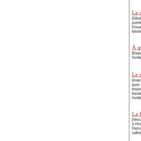
La 
[Situ
point
Douar
kilom
À qu
[Depu
l'enf
Le 
[Avan
quoi,
toujo
trava
l'ord
La f
[Venu
à l'I
Paris
catho