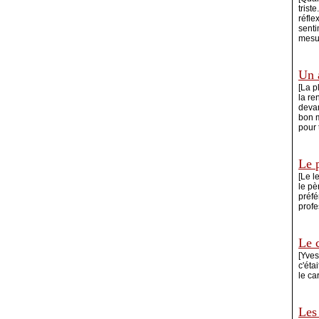
trist
réfle
senti
mesur
Un 
[La p
la re
devan
bon m
pour 
Le 
[Le l
le pè
préfé
profe
Le 
[Yves
c'éta
le ca
Les