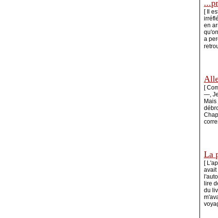
...p
[ Il 
irréf
en ar
qu'on
a per
retrou
All
[
Comm
—, Je
Mais 
débro
Chape
corre
La p
[
L'ap
avait
l'aut
lire 
du li
m'ava
voya