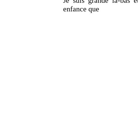
Je suis grande là-bas 
enfance que