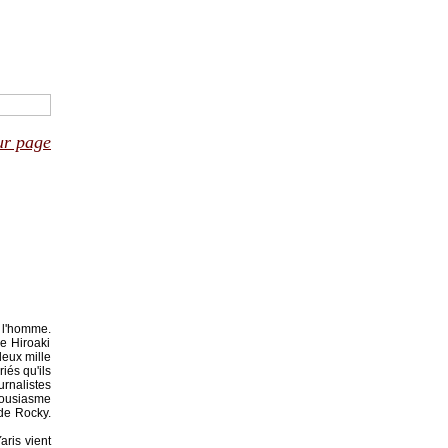
ur page
t l'homme.
e Hiroaki
eux mille
iés qu'ils
rnalistes
housiasme
de Rocky.
aris vient