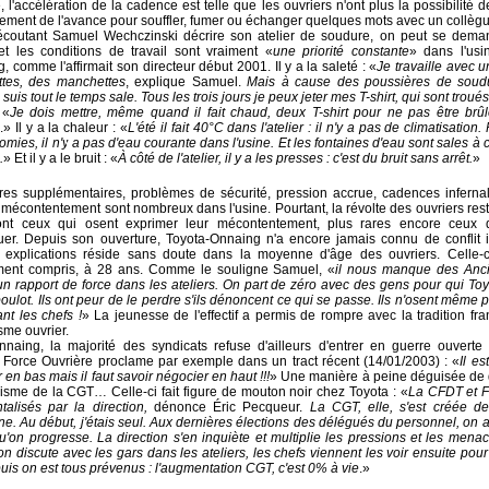
, l'accélération de la cadence est telle que les ouvriers n'ont plus la possibilité 
ement de l'avance pour souffler, fumer ou échanger quelques mots avec un collègu
coutant Samuel Wechczinski décrire son atelier de soudure, on peut se deman
 et les conditions de travail sont vraiment «
une priorité constante
» dans l'usi
, comme l'affirmait son directeur début 2001. Il y a la saleté : «
Je travaille avec 
ttes, des manchettes
, explique Samuel.
Mais à cause des poussières de soud
 suis tout le temps sale. Tous les trois jours je peux jeter mes T-shirt, qui sont troués
 «
Je dois mettre, même quand il fait chaud, deux T-shirt pour ne pas être brûl
.» Il y a la chaleur : «
L'été il fait 40°C dans l'atelier : il n'y a pas de climatisation.
mies, il n'y a pas d'eau courante dans l'usine. Et les fontaines d'eau sont sales à
.
» Et il y a le bruit : «
À côté de l'atelier, il y a les presses : c'est du bruit sans arrêt.
»
es supplémentaires, problèmes de sécurité, pression accrue, cadences infern
 mécontentement sont nombreux dans l'usine. Pourtant, la révolte des ouvriers res
nt ceux qui osent exprimer leur mécontentement, plus rares encore ceux 
uer. Depuis son ouverture, Toyota-Onnaing n'a encore jamais connu de conflit i
explications réside sans doute dans la moyenne d'âge des ouvriers. Celle-ci
ent compris, à 28 ans. Comme le souligne Samuel, «
il nous manque des Anc
 un rapport de force dans les ateliers. On part de zéro avec des gens pour qui Toy
oulot. Ils ont peur de le perdre s'ils dénoncent ce qui se passe. Ils n'osent même p
ant les chefs !
»
La jeunesse de l'effectif a permis de rompre avec la tradition fr
sme ouvrier.
naing, la majorité des syndicats refuse d'ailleurs d'entrer en guerre ouverte 
. Force Ouvrière proclame par exemple dans un tract récent (14/01/2003) : «
Il es
r en bas mais il faut savoir négocier en haut !!!
» Une manière à peine déguisée de
lisme de la CGT… Celle-ci fait figure de mouton noir chez Toyota : «
La CFDT et F
talisés par la direction,
dénonce Éric Pecqueur.
La CGT, elle, s'est créée d
ne. Au début, j'étais seul. Aux dernières élections des délégués du personnel, on a
'on progresse. La direction s'en inquiète et multiplie les pressions et les mena
on discute avec les gars dans les ateliers, les chefs viennent les voir ensuite pour 
puis on est tous prévenus : l'augmentation CGT, c'est 0% à vie
.»