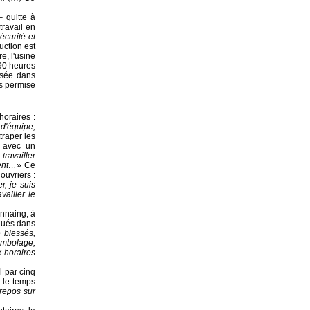
– quitte à
travail en
écurité et
uction est
e, l'usine
90 heures
osée dans
s permise
horaires :
 d'équipe,
traper les
é avec un
travailler
vent…
» Ce
ouvriers :
r, je suis
vailler le
Onnaing, à
iqués dans
 blessés,
ambolage,
x horaires
l par cinq
 le temps
 repos sur