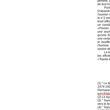
pénible, 
de tout h
Puis
D'abando
l'ouvrier
le n°2 mo
bruit eff
un consta
«
Prenez u
une seul
qu'une f
une certa
le bouffe
l'homme 
vouloir d
Le t
les effo
«
Toyota e
(1) "
Le M
1974-19
Permanent
evry.fr/l
(2)
Le to
(3) "
Toyo
vers le te
(4) "
Toyo