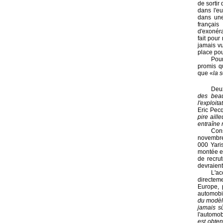
de sortir
dans l'eu
dans une
français
d'exonérat
fait pour
jamais vu
place pou
Pour
promis qu
que «
la 
Deux
des beau
l'exploit
Eric Pec
pire aill
entraîne 
Cons
novembre 
000 Yari
montée en
de recru
devraient
L'ac
directeme
Europe, 
automobil
du modèle
jamais s
l'automob
est obten