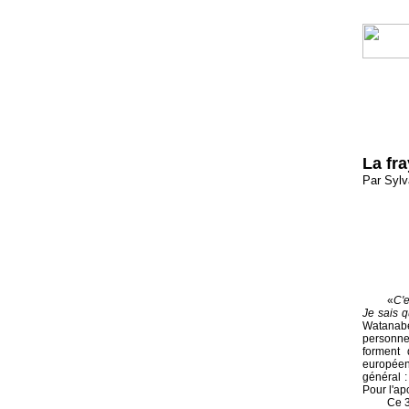
La fr
Par Sylv
«
C'e
Je sais 
Watanabe
personnes
forment 
européen
général 
Pour l'ap
Ce 3