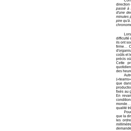
Cons
direction
passé à 
d'une de
minutes p
pire qu'à
chronomèt
Lors
difficult
ils ont s
firme… C
d'organis
coûts et 
précis o
Cette pr
quotidien
des heur
Autr
(«teams»
que dans
productio
fixés au 
En revan
condition
monde… In
qualité trè
Pour
que la di
les ordre
millimèt
demande