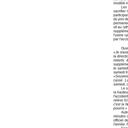
modèle in
Les 
sacrifier
participa
du prix d
permanent
vit au r
suppléme
l'usine «
p
par l'acc
Ouvr
«
Je trava
la direct
retards 
suppléme
le samedi
samedi tr
«
Souvent 
cassé. La
samedi, o
Le s
la hauteu
l'acciden
relève Er
c'est la 
pourris.
»
Autr
minutes 
officiel d
l'année.