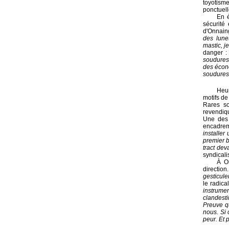
toyotisme
ponctuell
En é
sécurité
d'Onnaing
des lune
mastic, je
danger :
soudures
des écono
soudures
Heur
motifs de
Rares so
revendiq
Une des 
encadrem
installer
premier b
tract dev
syndicali
À On
direction
gesticule
le radica
instrumen
clandesti
Preuve qu
nous. Si 
peur. Et 