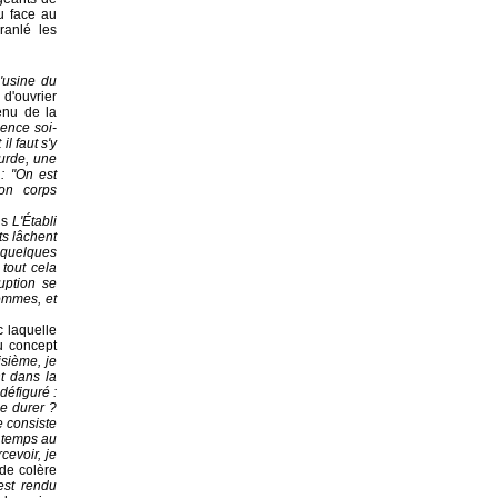
du face au
ranlé les
l'usine du
d'ouvrier
enu de la
ience soi-
l faut s'y
surde, une
: "On est
son corps
ns
L'Établi
ts lâchent
 quelques
tout cela
uption se
ommes, et
c laquelle
u concept
isième, je
t dans la
défiguré :
e durer ?
e consiste
à temps au
cevoir, je
 de colère
 est rendu