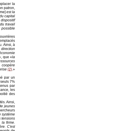
mplacer la
on patron,
sme]
est la
du capital
ispositif
du travail
u possible
ouvrières
 remplacés
. Ainsi, à
a direction
'économie
», que «
la
ressources
t coopère
prise
(2)
.»
ué par un
 seuls 7%
tenus par
hance, les
oitié des
tés. Ainsi,
 de jeunes
chercheurs
le système
es tensions
 la firme.
re. C'est
igeants de