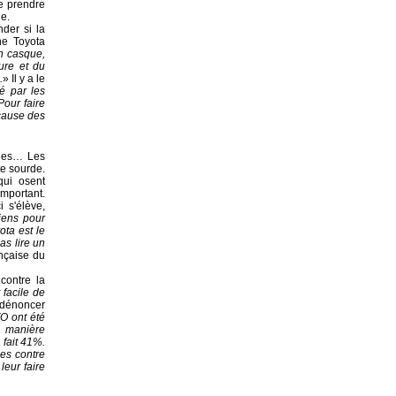
de prendre
e.
der si la
ne Toyota
un casque,
ure et du
.
» Il y a le
é par les
 Pour faire
 cause des
ales… Les
te sourde.
qui osent
mportant.
 s'élève,
iens pour
ota est le
as lire un
ançaise du
contre la
t facile de
 dénoncer
O ont été
e manière
 fait 41%.
ces contre
leur faire