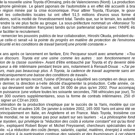
 de la nouvelle usine Toyota d'Onnaing, près de Valenciennes (Nord). La productio
phorie générale. Le géant japonais de l'automobile a en effet été accueilli à br
 région minée par la crise économique. Pour attirer Toyota, l'Europe, le gou
 et les collectivités locales lui ont offert 51,5 millions d'euros sous forme d
ions, soit la moitié de l'investissement total. Tandis que, sur le terrain, les autorit
 rendre la vie plus facile au groupe. La sous-préfecture nommait un «Monsieur T
 dans l'administration française) tandis qu'un partenariat spécial avec l'ANPE ét
r faciliter le recrutement.
 remercier les pouvoirs publics de leur collaboration, Hiroshi Okuda, président du
e celle-ci serait «
à la pointe du progrès en matière de protection de l'environ
sécurité et les conditions de travail
[seront]
une priorité constante.
»
 ans après ce lancement en fanfare, Eric Pecqueur sourit avec amertume : «
Tou
x discours. Toyota est une usine comme les autres : son fonctionnement r
ation de la classe ouvrière
». Avant d'être embauché par Toyota et d'y devenir dél
queur a été intérimaire pendant treize ans, notamment à Renault-Douai : «
J'ai pe
eurs, mais pas beaucoup plus. À Toyota, la cadence de travail augmente sans arr
mécaniquement une baisse des conditions de travail
».
truite en un temps record, l'usine d'Onnaing a équilibré ses comptes en deux ans.
dernier, la direction a-t-elle décidé d'augmenter la production. Cette année, c
s qui devraient sortir de l'usine, soit 34 000 de plus qu'en 2002. Pour accompag
 puissance (une voiture toutes les soixante secondes, 798 véhicules par jour), To
ter 300 ouvriers supplémentaires, sous la forme de contrats intérimaires. 250 d'
 signer un CDI en 2003.
célération de la production s'explique par le succès de la Yaris, modèle qui co
nt les Clio et autres 106. De janvier à octobre 2002, 165 000 Yaris ont ainsi été 
principalement en Italie, en Angleterre et en France. Mais Toyota, troisième con
e mondial, ne se repose pas pour autant sur ses lauriers : «
La philosophie fon
 toyotien, qui privilégie la "réduction des coûts à volume constant" est qu'au fond 
ûr
», expliquent Robert Boyer et Michel Freyssenet, chercheurs spécialistes du
ile. «
La réduction des coûts (temps, salariés, capital, matières, énergie) à volum
ue grâce à la participation continue des salariés et des fournisseurs à cet objecti