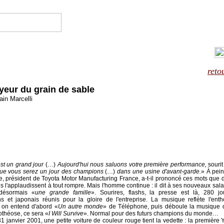
reto
ayeur du grain de sable
ain Marcelli
st un grand jour
(…)
Aujourd'hui nous saluons votre première performance,
souri
que vous serez un jour des champions
(…)
dans une usine d'avant-garde.
» À pein
, président de Toyota Motor Manufacturing France, a-t-il prononcé ces mots que d
 l'applaudissent à tout rompre. Mais l'homme continue : il dit à ses nouveaux salar
désormais «
une grande famille
». Sourires, flashs, la presse est là, 280 jou
s et japonais réunis pour la gloire de l'entreprise. La musique reflète l'ent
: on entend d'abord «
Un autre monde
» de Téléphone, puis déboule la musique 
othéose, ce sera «
I Will Survive
». Normal pour des futurs champions du monde…
1 janvier 2001, une petite voiture de couleur rouge tient la vedette : la première Y