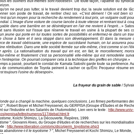
plus les ouvriers eux-mêmes sont robotisés
». De toute façon, l'apathie du syndicat
orizon.
qu'on ne peut pas lutter, si le travail devient trop dur, la seule solution est de lâc
nner son poste de travail, de rentrer chez soi. «
C'est dément ! On voit bien ic
 n'est qu'un moyen pour la recherche du rendement à tout prix, un vulgaire outil pour
ndial. L'image d'une voiture de course lancée à toute vitesse et rentrant tout à co
royable dans une barrière en se désintégrant en l'air me revient à l'esprit…
» Satos
t sans illusion sur l'issue que réserve le travail en usine à la plupart de ses c
n jeune qui porte en lui toutes sortes de possibilités et enfermez-le dans un trava
e chose à faire et il sera stoppé dans son développement. Et dans la mesure où
orce de travail obéissante, une espèce de succédané humain, on lui assurera pour
ine rétribution. Dans une telle société fermée sur elle-même, c'est comme si on l'él
r après. La rationalisation du travail qui en est, en fait, le morcellement, morc
lui-même et finalement c'est sa personnalité elle-même qui est remodelée suiva
e l'entreprise. On pourrait comparer cela à la technique des greffes en chirurgie.
»
emps a passé, pourtant le constat de Kamata Satoshi garde toute sa pertinence. Au
rts de communication de Toyota peinent à cacher ce qu'Éric Pecqueur résume en
st toujours l'usine du désespoir
».
La frayeur du grain de sable
/ Sylvai
onde qui a changé la machine, quelques conclusions. Les firmes performantes d
92
", Robert Boyer et Michel Freyssenet, du GERPISA (Groupe d'Études et de Rech
 sur l'Industrie et les Salariés de l'Automobile). Lien vers le texte :
http://www.univ-
abos/gerpisa/lettre/numeros/117/debat.html.fr
yotisme
, Koïchi Shimizu, La Découverte, Repères, 1999.
tisme
", Giovanni Alves, du Groupe d'études et de recherches sur les mondialisatio
xte :
http://www.liberation.com/omc/dico/germ_toyotisme.php3
ta abandonne-t-il le toyotisme ?
", Michel Freyssenet et Kochi Shimizu, Le Monde,