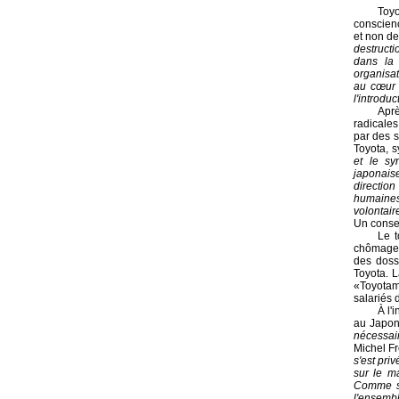
Toyo
conscienc
et non de
destructi
dans la 
organisat
au cœur d
l'introdu
Aprè
radicales
par des s
Toyota, s
et le sy
japonais
direction
humaines
volontair
Un consen
Le t
chômage 
des doss
Toyota. L
«Toyotam
salariés 
À l'
au Japon
nécessair
Michel Fr
s'est priv
sur le ma
Comme so
l'ensemb