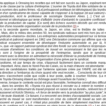
ta applique à Onnaing les recettes qui ont fait son succès au Japon, espérant re
e de classe par la culture d'entreprise. L'ouvrier de Toyota doit être solidaire de s
s ouvriers des autres firmes. «[Le]
présupposé politique (et idéologique)
[du toyoti
on d'un syndicalisme de classe capable de s'opposer à la logique (et aux valeurs) 
production, écrit le professeur de sociologie Giovanni Alves.
[…]
C'est un d
ionnel et idéologique qui tente d'affaiblir (voire d'anéantir) le caractère conflictuel 
e la production de capital.
[Ce sont]
des échecs ouvriers décisifs qui ont rend
ction d'une nouvelle organisation sociale de la production
(3)
.»
s la seconde guerre mondiale, le Japon, en crise, est le théâtre de luttes 
. Mais, dès le milieu des années 50, les syndicats radicaux sont mis hors jeu et
yndicats «maisons» dociles. Les entreprises automobiles prospèrent sur ce terreau
yndicat et patronat signent en 1962 une
Déclaration commune
qui affirme que «
l
ndicat essayent ensemble de développer l'industrie automobile et, par là, l
e
», que «
le rapport patronat-syndicat doit être fondé sur une confiance réciproque
 essaie d'améliorer les conditions de travail en reconnaissant le fait que les 
 sont à l'origine de la prospérité de l'entreprise, tandis que le syndica
ement avec la direction en admettant la nécessité d'élever la productivité de l'entre
sus qui rend inimaginable l'organisation d'une grève par le syndicat.
oyotisme, né par temps de crise, s'épanouit facilement dans un contexte marq
important. Ainsi, dans le Nord-Pas-de-Calais, où la main d'œuvre est abondante :
iers de candidatures traités par l'antenne spéciale créée par l'ANPE ont été re
a direction a l'embarras du choix quand elle veut recruter… Conscients de leur c
en» s'accrochent coûte que coûte à leur poste, quitte à courber l'échine. (La m
de Toyota-Onnaing étaient au chômage avant l'ouverture de l'usine.)
inverse, lorsque le contexte social est plus favorable, l'entreprise connaît des difficul
, dans les années 90, «
Toyota n'a pas réussi à recruter ou à retenir le nombre
e, ceux-ci se détournant du travail proposé en raison de sa dureté
», relèvent les 
eyssenet et Koïchi Shimizu. «
À force de tendre vers la production "au plus juste", 
é de toute élasticité. Ce faisant, il a rencontré ses limites d'acceptabilité sociale. L
rché du travail se sont transformées en crise du collectif de travail au sein de
uvent en pareil cas, il n'était plus possible de faire simplement machine arriè
le du système qu'il a fallu repenser en plein boom de la demande
(4)
.» Les dir