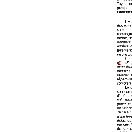
Toyota on
groupe. 
fondemen
Il y
désespoi
saisonni
campagne
même, on
habituer.
espèce d
tellemen
inconsci
Comm
(6)
: «
Et 
avec fra
minutes,
marche t
répercut
combien 
Le s
son corp
d'aliénat
suis ren
glace. Mo
un visag
Je ne sui
à me leve
début du 
me suis l
de ses co