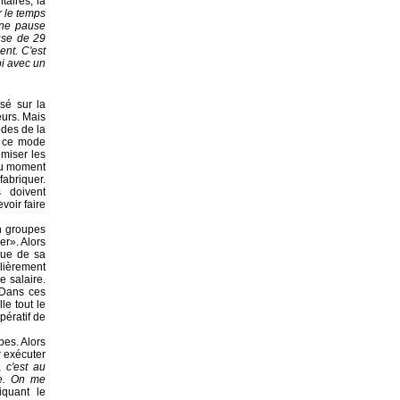
aires, la
r le temps
une pause
use de 29
ent. C'est
oi avec un
sé sur la
eurs. Mais
odes de la
, ce mode
omiser les
 au moment
abriquer.
s doivent
voir faire
 en groupes
r». Alors
que de sa
ulièrement
e salaire.
 Dans ces
le tout le
pératif de
pes. Alors
r exécuter
,
c'est au
re. On me
iquant le