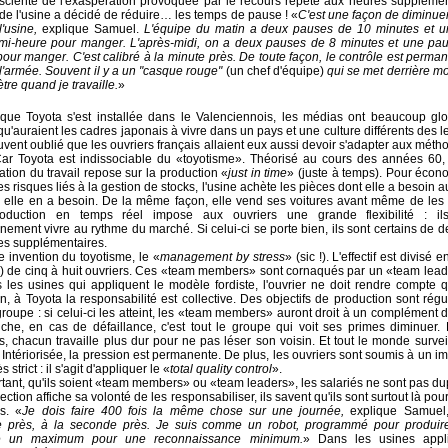
ciente de l'exaspération provoquée par le recours répété aux heures supplément
 de l'usine a décidé de réduire… les temps de pause ! «
C'est une façon de diminue
l'usine,
explique Samuel.
L'équipe du matin a deux pauses de 10 minutes et 
mi-heure pour manger. L'après-midi, on a deux pauses de 8 minutes et une pa
our manger. C'est calibré à la minute près. De toute façon, le contrôle est perman
 l'armée. Souvent il y a un "casque rouge"
(un chef d'équipe)
qui se met derrière m
re quand je travaille.
»
que Toyota s'est installée dans le Valenciennois, les médias ont beaucoup glo
é qu'auraient les cadres japonais à vivre dans un pays et une culture différents des l
ouvent oublié que les ouvriers français allaient eux aussi devoir s'adapter aux méth
ar Toyota est indissociable du «toyotisme». Théorisé au cours des années 60
ation du travail repose sur la production «
just in time
» (juste à temps). Pour écon
les risques liés à la gestion de stocks, l'usine achète les pièces dont elle a besoin
ù elle en a besoin. De la même façon, elle vend ses voitures avant même de les f
oduction en temps réel impose aux ouvriers une grande flexibilité : il
nement vivre au rythme du marché. Si celui-ci se porte bien, ils sont certains de de
es supplémentaires.
e invention du toyotisme, le «
management by stress
» (sic !). L'effectif est divisé
) de cinq à huit ouvriers. Ces «team members» sont cornaqués par un «team leade
 les usines qui appliquent le modèle fordiste, l'ouvrier ne doit rendre compte 
n, à Toyota la responsabilité est collective. Des objectifs de production sont rég
groupe : si celui-ci les atteint, les «team members» auront droit à un complément d
che, en cas de défaillance, c'est tout le groupe qui voit ses primes diminuer.
s, chacun travaille plus dur pour ne pas léser son voisin. Et tout le monde surveil
tériorisée, la pression est permanente. De plus, les ouvriers sont soumis à un im
s strict : il s'agit d'appliquer le «
total quality control
».
tant, qu'ils soient «team members» ou «team leaders», les salariés ne sont pas du
rection affiche sa volonté de les responsabiliser, ils savent qu'ils sont surtout là pou
s. «
Je dois faire 400 fois la même chose sur une journée,
explique Samuel
re près, à la seconde près. Je suis comme un robot, programmé pour produi
 un maximum pour une reconnaissance minimum.
»
Dans les usines appl