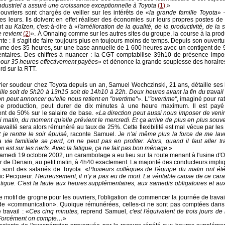
dustriel a assuré une croissance exceptionnelle à Toyota
(1)
.»
ouvriers sont chargés de veiller sur les intérêts de «
la grande famille Toyota
» 
 les leurs. Ils doivent en effet réaliser des économies sur leurs propres postes de 
nt au
Kaïzen
, c'est-à-dire à «
l'amélioration de la qualité, de la productivité, de la s
e revient
(2)
». À Onnaing comme sur les autres sites du groupe, la course à la prod
e : il s'agit de faire toujours plus en toujours moins de temps. Depuis son ouvertur
ythme des 35 heures, sur une base annuelle de 1 600 heures avec un contigent de 
ntaires. Des chiffres à nuancer : la CGT comptabilise 39h10 de présence imp
our 35 heures effectivement payées
» et dénonce la grande souplesse des horaire
ord sur la RTT.
ier soudeur chez Toyota depuis un an, Samuel Wechczinski, 21 ans, détaille ses 
ille soit de 5h20 à 13h15 soit de 14h10 à 22h. Deux heures avant la fin du travail
ion peut annoncer qu'elle nous retient en "overtime"
». L'
"overtime"
, imaginé pour rat
de production, peut durer de dix minutes à une heure maximum. Il est pay
nt de 50% sur le salaire de base. «
La direction peut aussi nous imposer de venir 
 matin, du moment qu'elle prévient le mercredi. Et ça arrive de plus en plus sou
availlé sera alors rémunéré au taux de 25%. Cette flexibilité est mal vécue par les 
je rentre le soir épuisé,
raconte Samuel.
Je n'ai même plus la force de me lave
 vie familiale se perd, on ne peut pas en profiter. Alors, quand il faut aller tra
n est sur les nerfs. Avec la fatigue, ça ne fait pas bon ménage.
»
amedi 19 octobre 2002, un carambolage a eu lieu sur la route menant à l'usine d'
r de Denain, au petit matin, à 4h40 exactement. La majorité des conducteurs impl
t sont des salariés de Toyota. «
Plusieurs collègues de l'équipe du matin ont été
ic Pecqueur.
Heureusement, il n'y a pas eu de mort. La véritable cause de ce car
fatigue. C'est la faute aux heures supplémentaires, aux samedis obligatoires et au
e motif de grogne pour les ouvriers, l'obligation de commencer la journée de travai
de «communication». Quoique rémunérées, celles-ci ne sont pas comptées dans
e travail : «
Ces cinq minutes,
reprend Samuel,
c'est l'équivalent de trois jours de
 Forcément on compte…
»