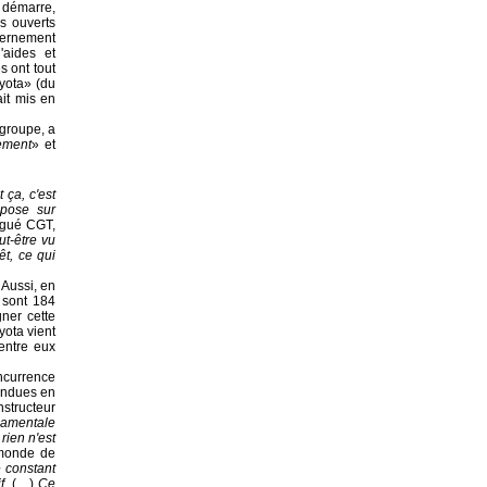
n démarre,
as ouverts
vernement
'aides et
és ont tout
oyota» (du
ait mis en
 groupe, a
nement
» et
t ça, c'est
epose sur
égué CGT,
ut-être vu
êt, ce qui
 Aussi, en
e sont 184
ner cette
yota vient
entre eux
ncurrence
vendues en
structeur
damentale
rien n'est
 monde de
e constant
f.
(…)
Ce