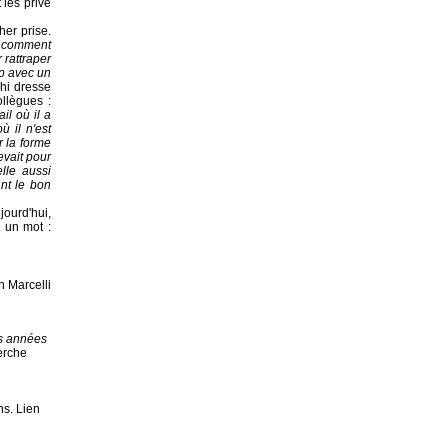
 les prive
her prise.
i comment
 rattraper
up avec un
hi dresse
ollègues :
il où il a
 il n'est
 la forme
evait pour
elle aussi
nt le bon
jourd'hui,
 un mot :
n Marcelli
es années
erche
ns. Lien