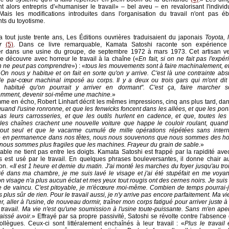
t alors entrepris d'«humaniser le travail» – bel aveu – en revalorisant l'indivi
Mais les modifications introduites dans l'organisation du travail n'ont pas éb
ts du toyotisme.
 a tout juste trente ans, Les Éditions ouvrières traduisaient du japonais
Toyota, 
r
(5)
. Dans ce livre remarquable, Kamata Satoshi raconte son expérience 
er dans une usine du groupe, de septembre 1972 à mars 1973. Cet artisan v
 découvre avec horreur le travail à la chaîne («
En fait, si on ne fait pas l'expér
 ne peut pas comprendre
») : «
tous les mouvements sont à faire machinalement, et i
 On nous y habitue et on fait en sorte qu'on y arrive. C'est là une contrainte ab
e par-cœur machinal imposé au corps. Il y a deux ou trois gars qui m'ont dit 
t habitué qu'on pourrait y arriver en dormant". C'est ça, faire marcher 
emment, devenir soi-même une machine.
»
e en écho, Robert Linhart décrit les mêmes impressions, cinq ans plus tard, da
quand l'usine ronronne, et que les fenwicks foncent dans les allées, et que les pon
cas leurs carrosseries, et que les outils hurlent en cadence, et que, toutes les
 les chaînes crachent une nouvelle voiture que happe le couloir roulant, quand 
out seul et que le vacarme cumulé de mille opérations répétées sans interr
e en permanence dans nos têtes, nous nous souvenons que nous sommes des h
nous sommes plus fragiles que les machines. Frayeur du grain de sable.
»
able ne tient pas entre les doigts. Kamata Satoshi est frappé par la rapidité ave
s est usé par le travail. En quelques phrases bouleversantes, il donne chair a
ion. «
Il est 1 heure et demie du matin. J'ai monté les marches du foyer jusqu'au tro
tré dans ma chambre, je me suis lavé le visage et j'ai été stupéfait en me voyan
n visage n'a plus aucun éclat et mes yeux tout rougis ont des cernes noirs. Je suis 
e de vaincu. C'est pitoyable, je m'écœure moi-même. Combien de temps pourrai-j
s plus sûr de rien. Pour le travail aussi, je n'y arrive pas encore parfaitement. Ma vi
r, aller à l'usine, de nouveau dormir, traîner mon corps fatigué pour arriver juste 
travail. Ma vie n'est qu'une soumission à l'usine toute-puissante. Sans m'en aper
aissé avoir.
» Effrayé par sa propre passivité, Satoshi se révolte contre l'absence
llègues. Ceux-ci sont littéralement enchaînés à leur travail : «
Plus le travail