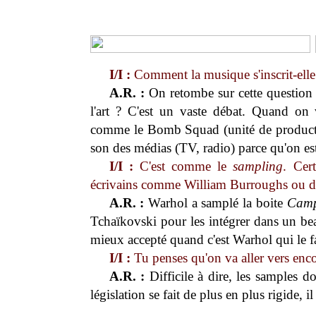
I/I :
Comment la musique s'inscrit-elle
A.R. :
On retombe sur cette question : 
l'art ? C'est un vaste débat. Quand on
comme le Bomb Squad (unité de producte
son des médias (TV, radio) parce qu'on es
I/I :
C'est comme le
sampling
. Cer
écrivains comme William Burroughs ou de
A.R. :
Warhol a samplé la boite
Camp
Tchaïkovski pour les intégrer dans un bea
mieux accepté quand c'est Warhol qui le fa
I/I :
Tu penses qu'on va aller vers enc
A.R. :
Difficile à dire, les samples d
législation se fait de plus en plus rigide, 