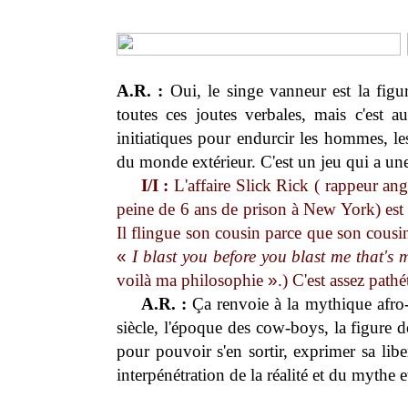
A.R. :
Oui, le singe vanneur est la figu
toutes ces joutes verbales, mais c'est a
initiatiques pour endurcir les hommes, les
du monde extérieur. C'est un jeu qui a une 
I/I :
L'affaire Slick Rick ( rappeur ang
peine de 6 ans de prison à New York) est 
Il flingue son cousin parce que son cousi
«
I blast you before you blast me that's
voilà ma philosophie
»
.)
C'est assez pathé
A.R. :
Ça renvoie à la mythique afro-
siècle, l'époque des cow-boys, la figure d
pour pouvoir s'en sortir, exprimer sa libe
interpénétration de la réalité et du mythe 