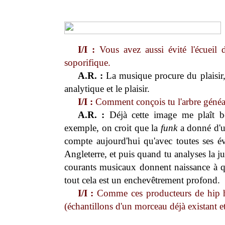
I/I :
Vous avez aussi évité l'écueil d
soporifique.
A.R. :
La musique procure du plaisir, 
analytique et le plaisir.
I/I :
Comment conçois tu l'arbre généa
A.R. :
Déjà cette image me plaît b
exemple, on croit que la
funk
a donné d'un
compte aujourd'hui qu'avec toutes ses é
Angleterre, et puis quand tu analyses la 
courants musicaux donnent naissance à qu
tout cela est un enchevêtrement profond.
I/I :
Comme ces producteurs de hip h
(échantillons d'un morceau déjà existant et