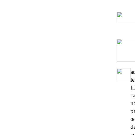
a
l
f
c
n
p
œ
d
c