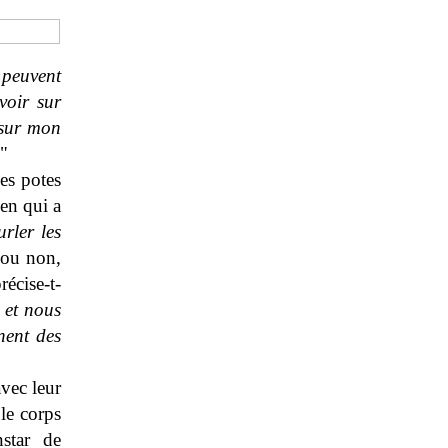
. peuvent
voir sur
 sur mon
"
Ses potes
ien qui a
rler les
 ou non,
écise-t-
e et nous
nent des
avec leur
 le corps
nstar de