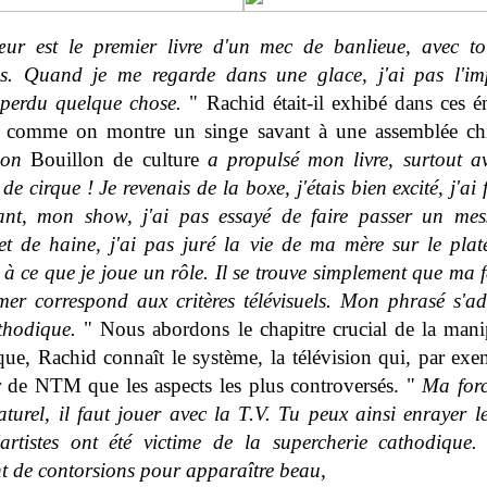
r est le premier livre d'un mec de banlieue, avec to
es. Quand je me regarde dans une glace, j'ai pas l'im
 perdu quelque chose.
" Rachid était-il exhibé dans ces é
 comme on montre un singe savant à une assemblée ch
ion
Bouillon de culture
a propulsé mon livre, surtout 
e cirque ! Je revenais de la boxe, j'étais bien excité, j'ai
sant, mon show, j'ai pas essayé de faire passer un me
 et de haine, j'ai pas juré la vie de ma mère sur le pla
d à ce que je joue un rôle. Il se trouve simplement que ma 
mer correspond aux critères télévisuels. Mon phrasé s'a
thodique.
" Nous abordons le chapitre crucial de la mani
que, Rachid connaît le système, la télévision qui, par exe
ir de NTM que les aspects les plus controversés. "
Ma forc
aturel, il faut jouer avec la T.V. Tu peux ainsi enrayer le
artistes ont été victime de la supercherie cathodique. 
nt de contorsions pour apparaître beau,