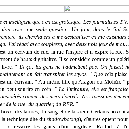
 et intelligent que c'en est grotesque. Les journalistes T.V
miser avec une seule question. Un jour, dans le Gai Sa
remière, ils cherchaient à me déstabiliser en me cuisinant
ge. J'ai réagi avec souplesse, avec deux trois jeux de mot…
st un écrivain de rue, la rue l'inspire et il expire la rue. 
ement de hauts dignitaires. Il se considère comme un galér
 livre. "
Et ça, les gens ne l'admettent pas. On faisait hu
maintenant on fait transpirer les stylos.
" Que cela plaise
est un écrivain. " Au même titre qu'Aragon ou Molière " pr
un petit sourire en coin. "
La littérature, elle est français
considérés comme des mecs énervés. Nos blessures devien
ler de la rue, du quartier, du RER.
"
 boxe, des larmes, du sang et de la sueur. Certains boxent 
 la technique dite du
shadowboxing
), d'autres optent pour
. Je resserre les gants d'un pugiliste. Rachid, à l'i