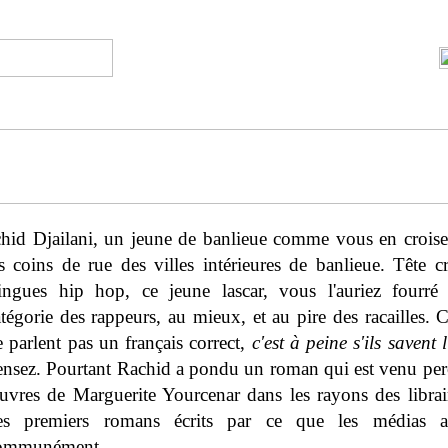
chid Djailani, un jeune de banlieue comme vous en croise
es coins de rue des villes intérieures de banlieue. Tête c
ringues hip hop, ce jeune lascar, vous l'auriez fourré
atégorie des rappeurs, au mieux, et au pire des racailles. 
e parlent pas un français correct,
c'est à peine s'ils savent l
ensez. Pourtant Rachid a pondu un roman qui est venu perc
uvres de Marguerite Yourcenar dans les rayons des librai
es premiers romans écrits par ce que les médias ap
ommunément