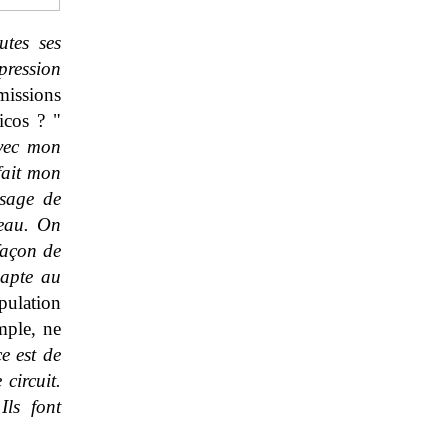
utes ses
pression
missions
icos ? "
avec mon
 fait mon
ssage de
teau. On
façon de
dapte au
pulation
mple, ne
e est de
 circuit.
Ils font