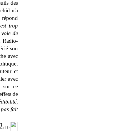
uils des
achid n'a
,
répond
est trop
 voie de
à Radio-
écié son
che avec
litique,
uteur et
ler avec
 sur ce
ffets de
ibilité,
pas fait
2
/10