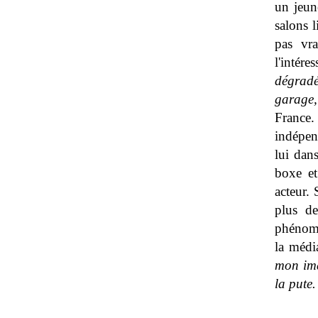
un jeun
salons l
pas vr
l'intéres
dégradé
garage, 
France.
indépen
lui dan
boxe et
acteur.
plus d
phénomè
la médi
mon ima
la pute