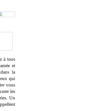
z à tous
ramée et
 dans la
Ceux qui
ire
vous
uter les
ries. Un
pellent