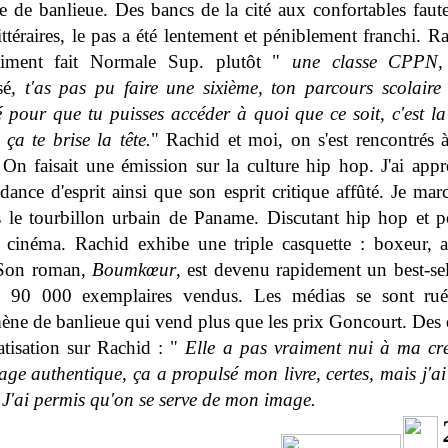
e de banlieue. Des bancs de la cité aux confortables faute
ittéraires, le pas a été lentement et péniblement franchi. R
aiment fait Normale Sup. plutôt "
une classe CPPN
sé
, t'as pas pu faire une sixième, ton parcours scolaire 
 pour que tu puisses accéder à quoi que ce soit, c'est la
ça te brise la tête.
" Rachid et moi, on s'est rencontrés 
 On faisait une émission sur la culture hip hop. J'ai appr
dance d'esprit ainsi que son esprit critique affûté. Je mar
s le tourbillon urbain de Paname. Discutant hip hop et po
 cinéma. Rachid exhibe une triple casquette : boxeur, a
 Son roman,
Boumkœur
, est devenu rapidement un best-sel
e 90 000 exemplaires vendus. Les médias se sont rué
ne de banlieue qui vend plus que les prix Goncourt. Des e
atisation sur Rachid : "
Elle a pas vraiment nui à ma créd
ge authentique, ça a propulsé mon livre, certes, mais j'ai 
. J'ai permis qu'on se serve de mon image.