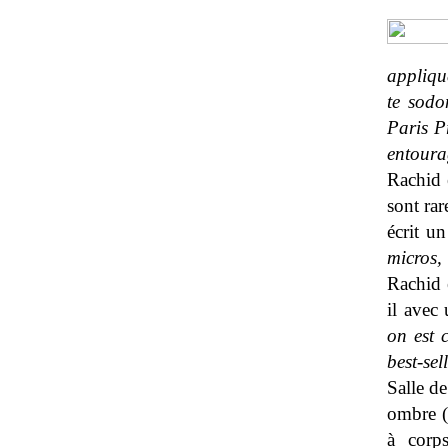
appliqué
te sodo
Paris P
entoura
Rachid e
sont rar
écrit un
micros, 
Rachid 
il avec 
on est 
best-sel
Salle de
ombre (
à corps