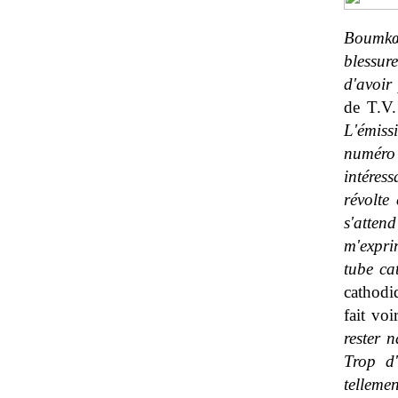
Boumkœu
blessur
d'avoir
de T.V.
L'émiss
numéro d
intéres
révolte
s'atten
m'expri
tube ca
cathodi
fait vo
rester n
Trop d'
telleme