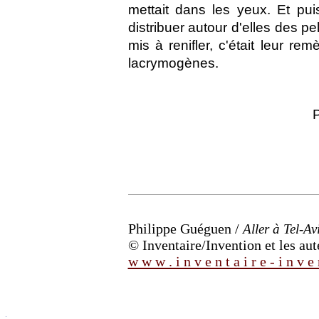
mettait dans les yeux. Et pui
distribuer autour d'elles des p
mis à renifler, c'était leur r
lacrymogènes.
P
Philippe Guéguen /
Aller à Tel-Avi
© Inventaire/Invention et les aut
w w w . i n v e n t a i r e - i n v e 