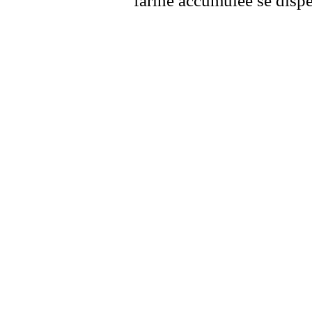
farine accumulée se disper