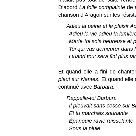
D’abord
La folle complainte
de C
chanson d’Aragon sur les résis
Adieu la peine et le plaisir A
.......
Adieu la vie adieu la lumière
.......
Marie-toi sois heureuse et
.......
Toi qui vas demeurer dans 
.......
Quand tout sera fini plus ta
Et quand elle a fini de chant
pleut sur Nantes
. Et quand elle 
continué avec
Barbara
.
Rappelle-toi Barbara
.......
Il pleuvait sans cesse sur Br
.......
Et tu marchais souriante
.......
Épanouie ravie ruisselante
.......
Sous la pluie