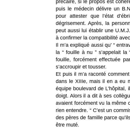
précaire, si le propos est cohé
puis le médecin délivre un B.N
pour attester que l’état d’éb
dégrisement. Après, la personn
peut aussi lui établir une U.M.J
à confirmer la compatibilité ave
Il m’a expliqué aussi qu’ “ entrav
la “ fouille à nu ” s’appelait la
fouille, forcément effectuée p
s’accroupir et tousser.
Et puis il m’a raconté comment ç
dans le XIIIe, mais il en a eu m
équipe boulevard de L’hôpital, il
doigt. Alors il a dit à ses collèg
avaient forcément vu la même ch
rien entendre. “ C’est un commiss
des pères de famille parce qu’il
être muté.