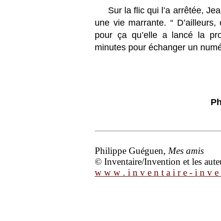
Sur la flic qui l’a arrêtée, J
une vie marrante. “ D’ailleurs,
pour ça qu’elle a lancé la pr
minutes pour échanger un numé
Ph
Philippe Guéguen,
Mes amis
© Inventaire/Invention et les aute
w w w . i n v e n t a i r e - i n v e