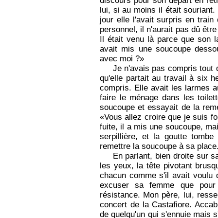
discours pour son départ en retr
lui, si au moins il était souriant
jour elle l'avait surpris en trai
personnel, il n'aurait pas dû être
Il était venu là parce que son l
avait mis une soucoupe dessou
avec moi ?»
Je n'avais pas compris tout de
qu'elle partait au travail à six 
compris. Elle avait les larmes a
faire le ménage dans les toilet
soucoupe et essayait de la reme
«Vous allez croire que je suis fo
fuite, il a mis une soucoupe, ma
serpillière, et la goutte tombe
remettre la soucoupe à sa place
En parlant, bien droite sur 
les yeux, la tête pivotant brus
chacun comme s'il avait voulu 
excuser sa femme que pour t
résistance. Mon père, lui, ress
concert de la Castafiore. Accabl
de quelqu'un qui s'ennuie mais 