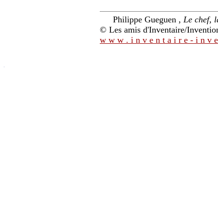
Philippe Gueguen ,
Le chef, 
© Les amis d'Inventaire/Invention 
w w w . i n v e n t a i r e - i n v e