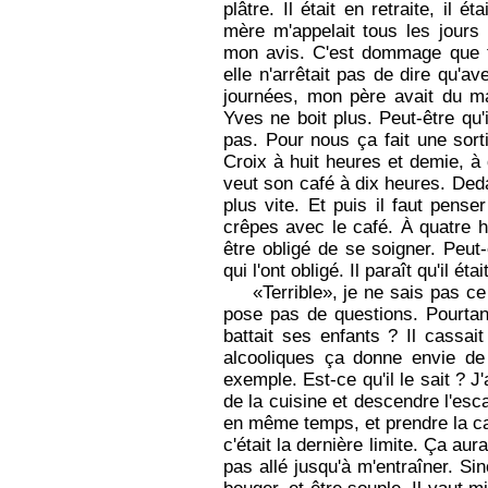
plâtre. Il était en retraite, il
mère m'appelait tous les jour
mon avis. C'est dommage que 
elle n'arrêtait pas de dire qu'av
journées, mon père avait du mal
Yves ne boit plus. Peut-être qu'
pas. Pour nous ça fait une sort
Croix à huit heures et demie, à
veut son café à dix heures. Dedan
plus vite. Et puis il faut pense
crêpes avec le café. À quatre he
être obligé de se soigner. Peut
qui l'ont obligé. Il paraît qu'il éta
«Terrible», je ne sais pas c
pose pas de questions. Pourtant
battait ses enfants ? Il cassai
alcooliques ça donne envie de
exemple. Est-ce qu'il le sait ? J'
de la cuisine et descendre l'es
en même temps, et prendre la ca
c'était la dernière limite. Ça aur
pas allé jusqu'à m'entraîner. Sin