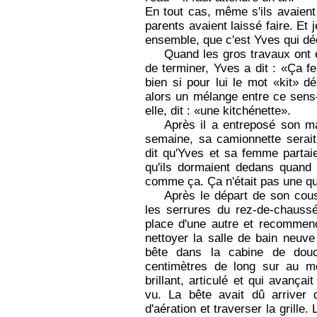
En tout cas, même s'ils avaient
parents avaient laissé faire. Et
ensemble, que c'est Yves qui déc
Quand les gros travaux ont ét
de terminer, Yves a dit : «Ça f
bien si pour lui le mot «kit» d
alors un mélange entre ce sens-
elle, dit : «une kitchénette».
Après il a entreposé son ma
semaine, sa camionnette serai
dit qu'Yves et sa femme parta
qu'ils dormaient dedans quand i
comme ça. Ça n'était pas une qu
Après le départ de son cous
les serrures du rez-de-chaussé
place d'une autre et recommenç
nettoyer la salle de bain neuve
bête dans la cabine de douc
centimètres de long sur au mo
brillant, articulé et qui avança
vu. La bête avait dû arriver
d'aération et traverser la grille.