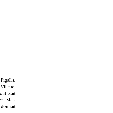
igall's,
Villette,
out était
re. Mais
 donnait