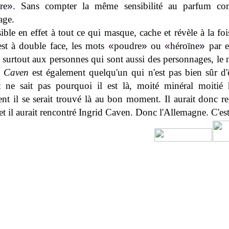
ire
»
. Sans compter la même sensibilité au parfum c
age.
ible en effet à tout ce qui masque, cache et révèle à la foi
est à double face, les mots
«
poudre
»
ou
«
héroïne
»
par e
 surtout aux personnes qui sont aussi des personnages, le 
d Caven
est également quelqu'un qui n'est pas bien sûr d'ê
t ne sait pas pourquoi il est là, moité minéral moiti
nt il se serait trouvé là au bon moment. Il aurait donc re
et il aurait rencontré Ingrid Caven. Donc l'Allemagne. C'est