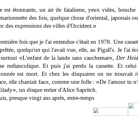
le est étonnante, un air de fatalisme, yeux vides, bouche 
marionnette des fois, quelque chose d'oriental, japonais ou
c des expressions des villes d'Occident.
»
remière fois que je l'ai entendue c'était en 1978. Une casse
prêtée, quelqu'un qui l'avait vue, elle, au Pigall's. Je l'ai é
 surtout
«
L'enfant de la lande sans cauchemar
»
,
Der Hei
se mélancolique. Et puis j'ai perdu la cassette. Et celu
 donnée est mort. Et chez les disquaires on ne trouvait r
face, elle chantait faux, comme une folle :
«
De l'amour tu n'
Milady
»
, un disque entier d'Alice Sapritch.
uis, presque vingt ans après, entre-temps