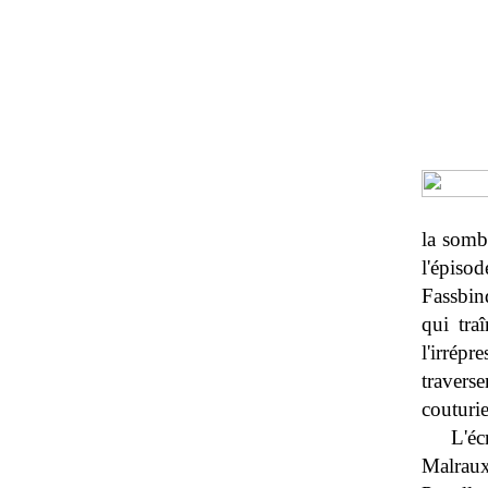
la sombr
l'épiso
Fassbind
qui tra
l'irrép
travers
couturi
L'éc
Malraux,