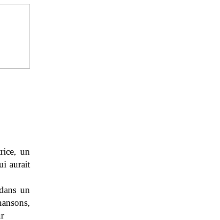
rice, un
ui aurait
 dans un
hansons,
ur