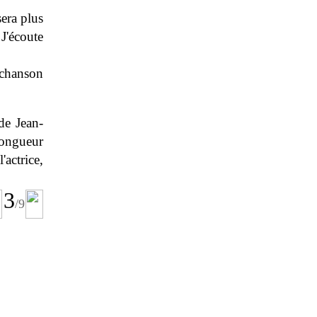
sera plus
 J'écoute
 chanson
de Jean-
longueur
'actrice,
3
/9