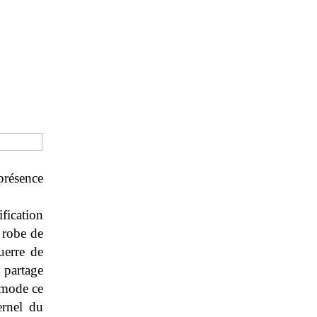
présence
ification
 robe de
uerre de
partage
 mode ce
ernel du