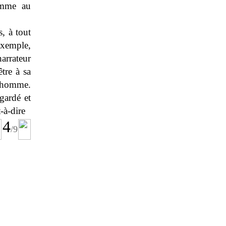
omme au
s, à tout
xemple,
narrateur
tre à sa
é homme.
gardé et
-à-dire
4
/9