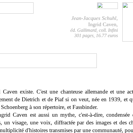
Jean-Jacques Schuhl,
Ingrid Caven
,
éd. Gallimard, coll. Infini
301 pages, 16.77 euros
d Caven existe. C'est une chanteuse allemande et une act
ement de Dietrich et de Piaf si on veut, née en 1939, et q
 Schoenberg à son répertoire, et Fassbinder.
ngrid Caven est aussi un mythe, c'est-à-dire, condensée
s, un visage, une voix, diffractée par des images et des c
ultiplicité d'histoires transmises par une communauté, po