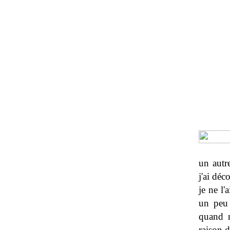
un autr
j'ai déc
je ne l'
un peu 
quand m
raison d