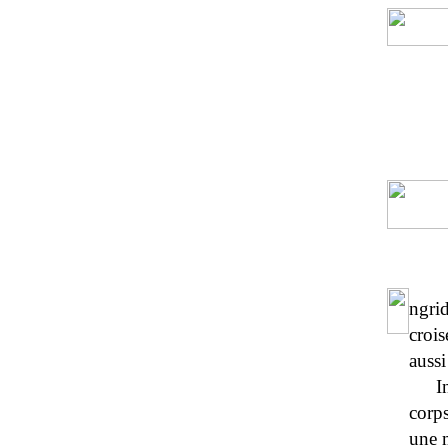
ngri
crois
aussi
I
corp
une m