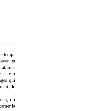
tre-temps
Caven et
et abîmés
, et ont
ages qui
ment, le
rich, ou
carner la