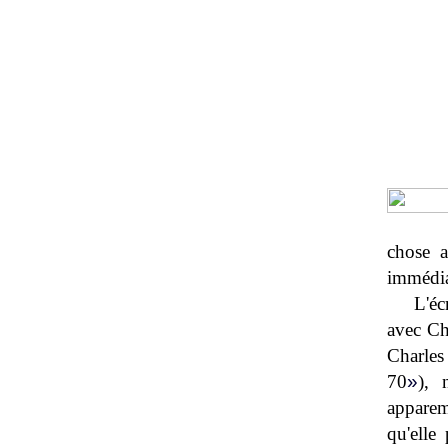
chose a
immédiat
L'éc
avec Cha
Charles
70
»
), 
apparem
qu'elle