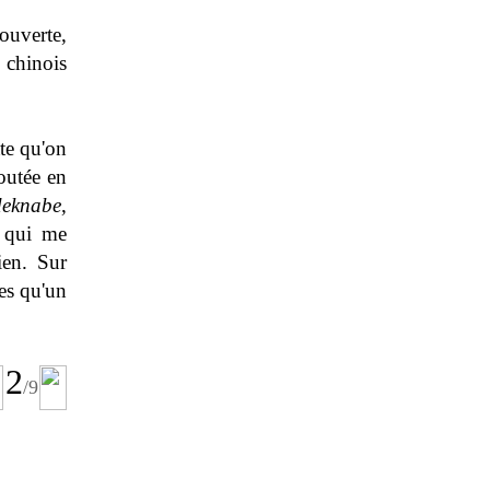
ouverte,
 chinois
tte qu'on
coutée en
deknabe
,
i qui me
ien. Sur
es qu'un
2
/9