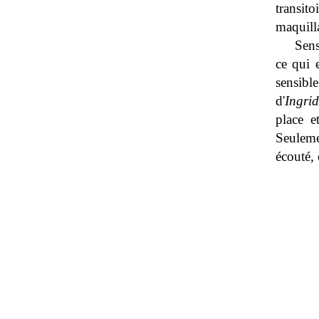
transito
maquill
Sens
ce qui 
sensible
d'
Ingri
place e
Seuleme
écouté, 