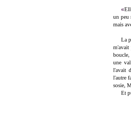
«
El
un peu 
mais ave
La p
m'avait 
boucle,
une val
l'avait
l'autre 
sosie, 
Et p