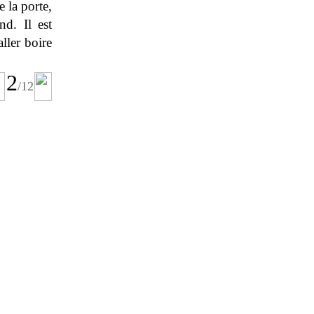
 la porte,
nd. Il est
ller boire
2
/
12