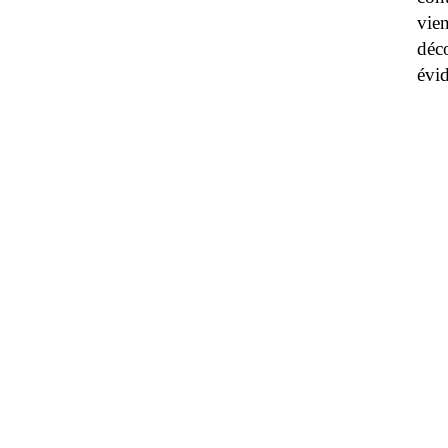
vien
déc
évi