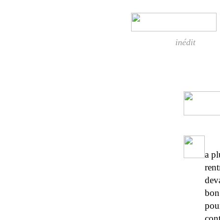
inédit
a pl
rent
deva
bon 
pour
con