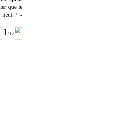
ier que le
e neuf ? »
1
/
12