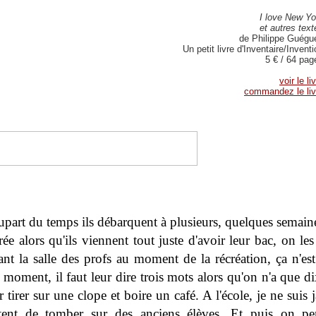
I love New Yo
et autres text
de Philippe Guégu
Un petit livre d'Inventaire/Invent
5 € / 64 pag
voir le li
commandez le liv
upart du temps ils débarquent à plusieurs, quelques semaine
rée alors qu'ils viennent tout juste d'avoir leur bac, on le
nt la salle des profs au moment de la récréation, ça n'est
moment, il faut leur dire trois mots alors qu'on n'a que d
 tirer sur une clope et boire un café. A l'école, je ne suis 
tent de tomber sur des anciens élèves. Et puis on pen