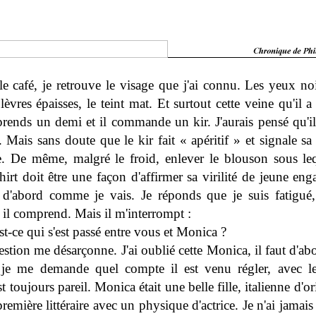
e café, je retrouve le visage que j'ai connu. Les yeux noi
 lèvres épaisses, le teint mat. Et surtout cette veine qu'il a
 prends un demi et il commande un kir. J'aurais pensé qu'il
. Mais sans doute que le kir fait « apéritif » et signale sa
e. De même, malgré le froid, enlever le blouson sous leq
hirt doit être une façon d'affirmer sa virilité de jeune eng
d'abord comme je vais. Je réponds que je suis fatigué,
 il comprend. Mais il m'interrompt :
st-ce qui s'est passé entre vous et Monica ?
stion me désarçonne. J'ai oublié cette Monica, il faut d'ab
 je me demande quel compte il est venu régler, avec le
st toujours pareil. Monica était une belle fille, italienne d'o
remière littéraire avec un physique d'actrice. Je n'ai jamais