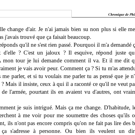
lle change d'air. Je n'ai jamais bien su non plus si elle me
s j'avais trouvé que ça faisait beaucoup.
 réponds qu'il ne s'est rien passé. Pourquoi il m'a demandé ça
d'elle ? C'est un jaloux ? Il esquive, répond juste qu'
 A mon tour je lui demande comment il va. Et il me dit q
raiment je vais avoir peur. Comment ça ? Si tu m'as attendu
s me parler, et si tu voulais me parler tu as pensé que je n'
? Mais il insiste, ceux à qui il a raconté ce qu'il ne veut p
 de l'armée, pourtant ils en avaient vu d'autres, ont vrai
mment je suis intrigué. Mais ça me change. D'habitude, l
erchent à me voir pour me soumettre des choses qu'ils on
nt, ils n'ont pas encore compris qu'on ne fait pas lire des 
 ça s'adresse à personne. Ou bien ils veulent un dir