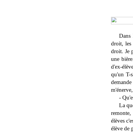
Dans l
droit, les
droit. Je
une bière
d'ex-élèv
qu'un T-s
demande 
m'énerve,
- Qu'e
La que
remonte,
élèves c'e
élève de p