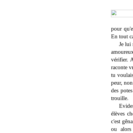
pour qu'e
En tout ca
Je lui
amoureux 
vérifier.
raconte v
tu voulai
peur, non 
des potes
trouille.
Evide
élèves ch
c'est gêna
ou alors