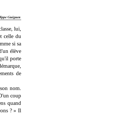
lasse, lui,
t celle du
omme si sa
d'un élève
u'il porte
démarque,
tements de
é son nom.
 D'un coup
iens quand
ons ? » Il