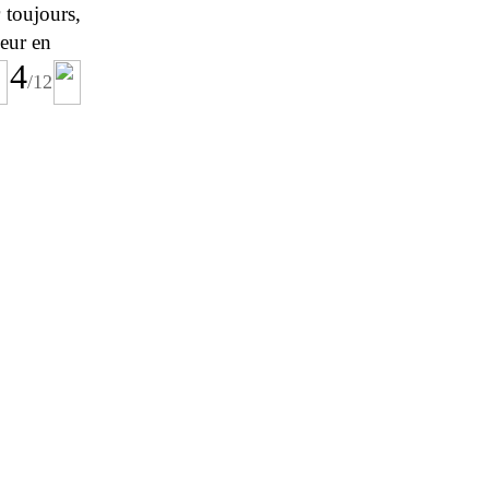
 toujours,
leur en
4
/
12