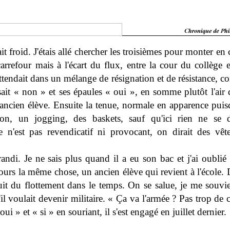
sait froid. J'étais allé chercher les troisièmes pour monter en c
carrefour mais à l'écart du flux, entre la cour du collège e
 attendait dans un mélange de résignation et de résistance, c
ait « non » et ses épaules « oui », en somme plutôt l'air 
ancien élève. Ensuite la tenue, normale en apparence puisq
on, un jogging, des baskets, sauf qu'ici rien ne se 
e n'est pas revendicatif ni provocant, on dirait des vê
randi. Je ne sais plus quand il a eu son bac et j'ai oubli
jours la même chose, un ancien élève qui revient à l'école.
uit du flottement dans le temps. On se salue, je me souv
l voulait devenir militaire. « Ça va l'armée ? Pas trop de c
ui » et « si » en souriant, il s'est engagé en juillet dernier.