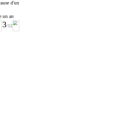
 cause d'un
de un an
3
/
12