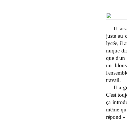
Il fai
juste au 
lycée, il
nuque dis
que d'un 
un blous
l'ensembl
travail.
Il a g
C'est tou
ça introd
même qu'i
répond « o