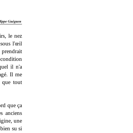
rs, le nez
 sous l'œil
 prendrait
 condition
uel il n'a
agé. Il me
 que tout
ord que ça
s anciens
rigine, une
 bien su si