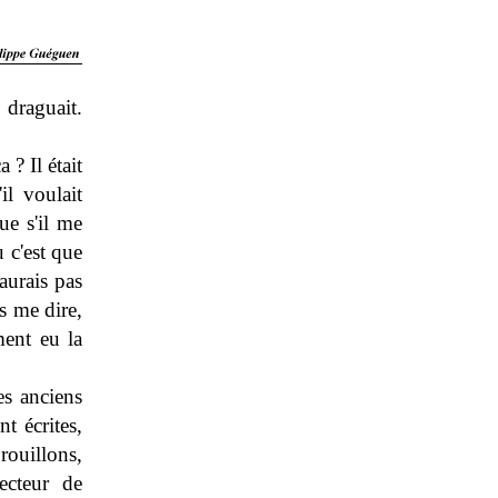
 draguait.
 ? Il était
il voulait
ue s'il me
 c'est que
aurais pas
as me dire,
ment eu la
es anciens
t écrites,
brouillons,
ecteur de