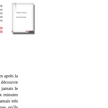
rk
es
en
ion
es
vre
re
s après la
s découvre
 jamais le
ix minutes
jamais très
se qu'ils