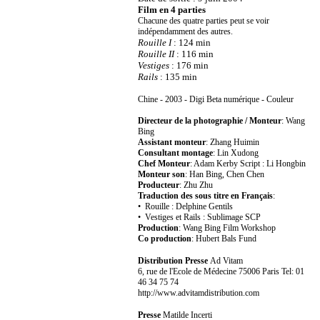
Film en 4 parties
Chacune des quatre parties peut se voir
indépendamment des autres.
Rouille I
: 124 min
Rouille II
: 116 min
Vestiges
: 176 min
Rails
: 135 min
Chine - 2003 - Digi Beta numérique - Couleur
Directeur de la photographie / Monteur
: Wang
Bing
Assistant monteur
: Zhang Huimin
Consultant montage
: Lin Xudong
Chef Monteur
: Adam Kerby Script : Li Hongbin
Monteur son
: Han Bing, Chen Chen
Producteur
: Zhu Zhu
Traduction des sous titre en Français
:
• Rouille : Delphine Gentils
• Vestiges et Rails : Sublimage SCP
Production
: Wang Bing Film Workshop
Co production
: Hubert Bals Fund
Distribution Presse
Ad Vitam
6, rue de l'Ecole de Médecine 75006 Paris Tel: 01
46 34 75 74
http://www.advitamdistribution.com
Presse
Matilde Incerti