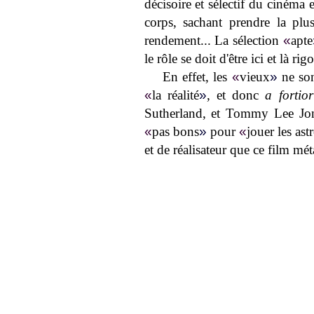
décisoire et sélectif du cinéma 
corps, sachant prendre la plu
rendement... La sélection
«
apte
le rôle se doit d'être ici et là rig
En effet, les
«
vieux
»
ne so
«
la réalité
»
, et donc
a fortior
Sutherland, et Tommy Lee Jo
«
pas bons
»
pour
«
jouer les ast
et de réalisateur que ce film mét