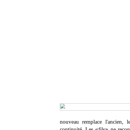
nouveau remplace l'ancien, l
continuité. Les
«
fils
»
ne recon