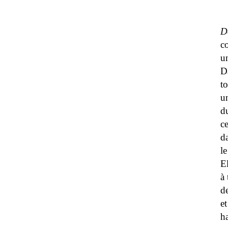
D
c
un
D
to
un
du
ce
da
le
El
à 
de
et
ha