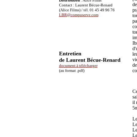
Distribution
: Alice Films
de
Contact : Laurent Bécue-Renard
ps
(Alice Films) / tél. 01 45 49 96 76
LBR@compuserve.com
to
pa
co
to
im
Ib
d'
Entretien
le
de Laurent Bécue-Renard
vi
de
document à télécharger
co
(au format .pdf)
Ce
sa
il
5n
Le
Le
Le
Le