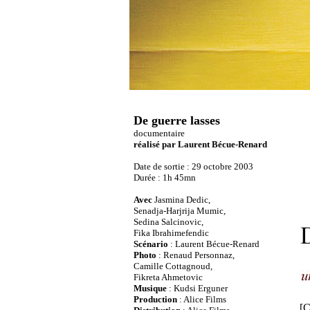
De guerre lasses
documentaire
réalisé par Laurent Bécue-Renard
Date de sortie : 29 octobre 2003
Durée : 1h 45mn
Avec
Jasmina Dedic,
Senadja-Harjrija Mumic,
Sedina Salcinovic,
Fika Ibrahimefendic
Scénario
: Laurent Bécue-Renard
Photo
: Renaud Personnaz,
Camille Cottagnoud,
Fikreta Ahmetovic
Musique
: Kudsi Erguner
Production
: Alice Films
[C