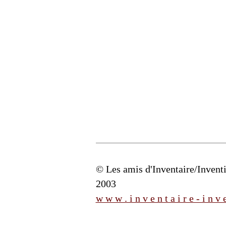
© Les amis d'Inventaire/Inventio
2003
w w w . i n v e n t a i r e - i n v 