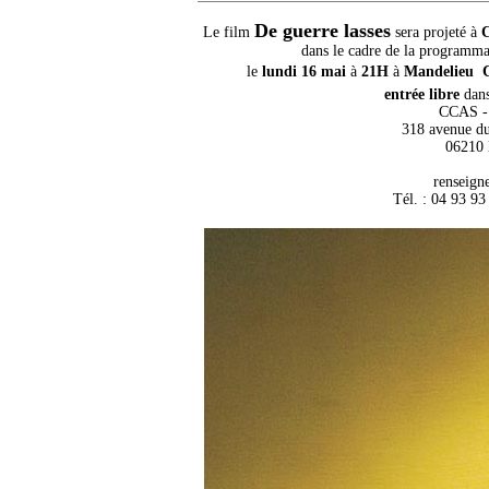
De guerre lasses
Le film
sera projeté à
dans le cadre de la programm
le
lundi 16 mai
à
21H
à
Mandelieu 
entrée libre
dans
CCAS 
318 avenue du
06210 
renseign
Tél. : 04 93 93