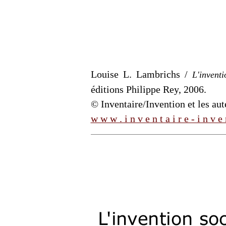
Louise L. Lambrichs /
L'invent
éditions Philippe Rey, 2006
.
© Inventaire/Invention et les aut
w w w . i n v e n t a i r e - i n v e 