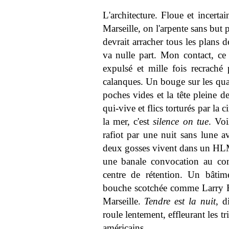
L'architecture. Floue et incerta
Marseille, on l'arpente sans but p
devrait arracher tous les plans d
va nulle part. Mon contact, ce j
expulsé et mille fois recraché
calanques. Un bouge sur les quai
poches vides et la tête pleine d
qui-vive et flics torturés par la 
la mer, c'est
silence on tue
. Voi
rafiot par une nuit sans lune 
deux gosses vivent dans un HLM 
une banale convocation au com
centre de rétention. Un bâtim
bouche scotchée comme Larry Fl
Marseille.
Tendre est la nuit
, d
roule lentement, effleurant les tri
américains