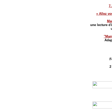
7
« Allez vo
Mau
une lecture d'
"Mama
Adap
F
2