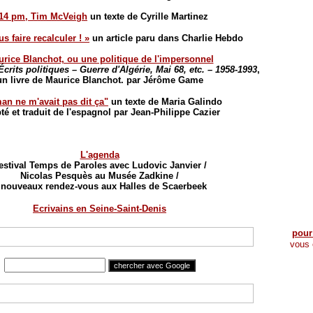
.14 pm, Tim McVeigh
un texte de Cyrille Martinez
us faire recalculer ! »
un article paru dans Charlie Hebdo
rice Blanchot, ou une politique de l'impersonnel
Écrits politiques – Guerre d'Algérie, Mai 68, etc. – 1958-1993
,
un livre de Maurice Blanchot. par Jérôme Game
n ne m'avait pas dit ça"
un texte de Maria Galindo
té et traduit de l'espagnol par Jean-Philippe Cazier
L'agenda
estival Temps de Paroles avec Ludovic Janvier /
Nicolas Pesquès au Musée Zadkine /
 nouveaux rendez-vous aux Halles de Scaerbeek
Ecrivains en Seine-Saint-Denis
pour
vous 