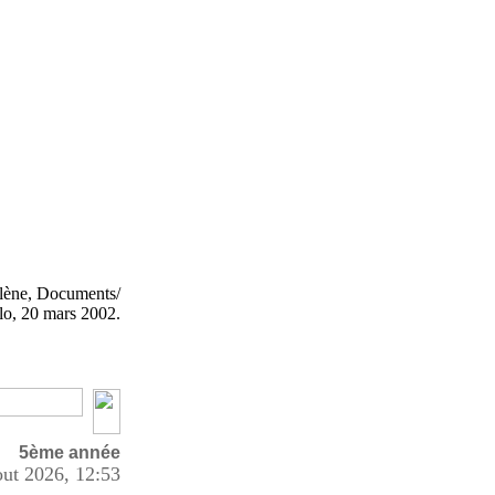
lène, Documents/
ulo, 20 mars 2002.
5
ème
année
out 2026, 12:53