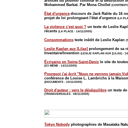
artifices du pouvoir colonial et la destruction d
Mohammed Barkat. Par Mona Chollet
(CONTREPOI
État d'urgence
discours de Jack Ralite du 16 no
projet de loi prolongeant l'état d'urgence
(LA PLA
La violence c'est quoi ?
un texte
de Leslie Kap
récents
(LA PLACE - 14/11/2005)
Consommations
texte inédit de Leslie Kaplan
(
Leslie Kaplan aux [Lilas]
prolongement de sa r
Inventaire/Invention
(LESLIE KAPLAN AUX [LILAS] - 14
Écrivains en Seine-Saint-Denis
le site de toute
(ICI MÊME - 14/11/2005)
Pourquoi j'ai écrit "Nous ne verrons jamais Vu
conférence de Louise L. Lambrichs à la Maison
(DOCUMENTS - 10/11/2005)
Droit d'auteur : vers le déséquilibre
un texte d
(TRANSVERSALES - 08/11/2005)
Tokyo Nobody
photographies de Masataka Na