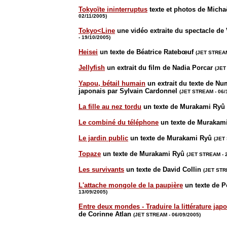
Tokyoïte ininterruptus
texte et photos de Micha
02/11/2005)
Tokyo<Line
une vidéo extraite du spectacle d
- 19/10/2005)
Heisei
un texte de Béatrice Ratebœuf
(JET STREAM
Jellyfish
un extrait du film de Nadia Porcar
(JET
Yapou, bétail humain
un extrait du texte de Nu
japonais par Sylvain Cardonnel
(JET STREAM - 06/
La fille au nez tordu
un texte de Murakami Ryû
Le combiné du téléphone
un texte de Murakam
Le jardin public
un texte de Murakami Ryû
(JET
Topaze
un texte de Murakami Ryû
(JET STREAM - 2
Les survivants
un texte de David Collin
(JET STR
L'attache mongole de la paupière
un texte de P
13/09/2005)
Entre deux mondes - Traduire la littérature jap
de Corinne Atlan
(JET STREAM - 06/09/2005)