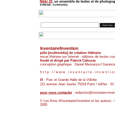
Nikki 22,
un ensemble de textes et de photogra
STREAM - 01/09/2005)
Inventaire/Invention
pôle [multimédia] de création littéraire
revue littéraire sur Internet - éditions de textes co
fondé et dirigé par Patrick Cahuzac
conception graphique : Daniel Mestanza
/
Garance
h t t p : / / w w w . i n v e n t a i r e - i n v e n t i o
I/I
- Parc et Grande Halle de la Villette
211 avenue Jean Jaurès 75019 Paris / tél/fax : 01
:
pour nous contacter
redaction@inventaire-inve
© Les Amis d'Inventaire/Invention et les auteurs - 
2005