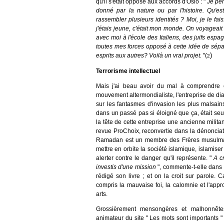
qu'il s'était opposé aux accords d'Oslo : "
Je pen
donné par la nature ou par l'histoire. Qu'es
rassembler plusieurs identités ? Moi, je le fais
j'étais jeune, c'était mon monde. On voyageait s
avec moi à l'école des Italiens, des juifs espa
toutes mes forces opposé à cette idée de sépa
)
esprits aux autres? Voilà un vrai projet.
"(
2
Terrorisme intellectuel
Mais j'ai beau avoir du mal à comprendre 
mouvement altermondialiste, l'entreprise de diabo
sur les fantasmes d'invasion les plus malsains
dans un passé pas si éloigné que ça, était seul
la tête de cette entreprise une ancienne militan
revue ProChoix, reconvertie dans la dénonciation
Ramadan est un membre des Frères musulman
mettre en orbite la société islamique, islamise
alerter contre le danger qu'il représente. "
A cr
investis d'une mission
", commente-t-elle dans s
rédigé son livre ; et on la croit sur parole.
compris la mauvaise foi, la calomnie et l'app
arts.
Grossièrement mensongères et malhonnêtes
animateur du site " Les mots sont importants "