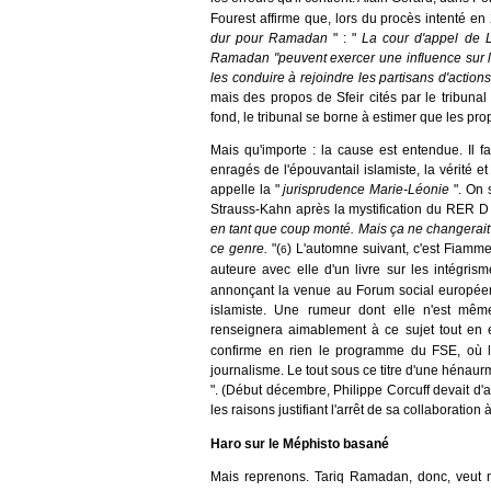
Fourest affirme que, lors du procès intenté en
dur pour Ramadan
" : "
La cour d'appel de 
Ramadan "peuvent exercer une influence sur les
les conduire à rejoindre les partisans d'actions
mais des propos de Sfeir cités par le tribunal
fond, le tribunal se borne à estimer que les prop
Mais qu'importe : la cause est entendue. Il f
enragés de l'épouvantail islamiste, la vérité et
appelle la "
jurisprudence Marie-Léonie
". On 
Strauss-Kahn après la mystification du RER D 
en tant que coup monté. Mais ça ne changerait r
ce genre.
"(
) L'automne suivant, c'est Fiamme
6
auteure avec elle d'un livre sur les intégrism
annonçant la venue au Forum social europée
islamiste. Une rumeur dont elle n'est mêm
renseignera aimablement à ce sujet tout en
confirme en rien le programme du FSE, où le
journalisme. Le tout sous ce titre d'une hénaurme
". (Début décembre, Philippe Corcuff devait d
les raisons justifiant l'arrêt de sa collaboratio
Haro sur le Méphisto basané
Mais reprenons. Tariq Ramadan, donc, veut n