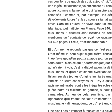
ces couillons de gauchistes qui, aujourd'hui, "
une ingénuité touchante, voient encore du colo
apuré ; comme si la mentalité qui l'a inspiré a
colonisés ; comme si, par exemple, les déba
dévoilements forcés
" et les discours stigmati
envie Caroline Fourest de vivre dans un mond
islamique, tout irait bien en France. Page 24
musulmans, "
certains sont victimes de l'e
mentionne un "
contexte de regain de racism
sur 425 pages. Et cela, c'est impardonnable.
Et qu'on ne me réponde pas que ce n'est pas le 
C'est même le seul sujet digne d'être consi
intégrisme quotidien pourrit chaque jour un peu
sans doute. Mais ce qui "
pourrit chaque jour u
qui n'a rien à voir, c'est la diabolisation, la 
musulmans, et qu'elle cautionne avec tant de z
l'islam sur des jeunes d'origine immigrée (mai
vindicte de leurs concitoyens ?), il n'y a qu'
racisme anti-arabe, contre les inégalités et les
guère notre ex-militante de gauche, surtout
camarades. Au lieu de cela, son livre, par 
l'ignorance qu'il traduit, ne fait qu'alimenter 
musulmane - alimenter, donc, ce qu'il prétend 
Il ne s'agit pas d'imposer à tous ceux qui s'ex