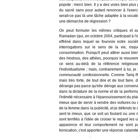
popote : merci bien. Il y a des voies bien plus
du sacré sans pour autant renoncer à l'exerci
serait-ce pas là une tâche adaptée à la vocat
une démarche de régression ?
On peut formuler les mêmes critiques et a
Ramadan (qui, en octobre 2004, participait à l'
effréné dans lequel se fourvoie notre sociét
interrogations sur le sens de la vie, risq
consommation. Puisqu'il peut attirer aussi bi
des hindous, des athées, pourquoi le mouvement
ce sens au-delà de la référence religie
l'individualisme ; mais, contrairement à lui, je
communauté confessionnelle. Comme Tariq Rama
mais très forte, de tout dire et de tout faire, 
dérange pas parce qu'elle déroge aux convenanc
dans la dictature de la norme et de la performa
l'intimité nécessaire à l'épanouissement du pla
mieux que de servir à vendre des voitures ou des
de la femme dans la publicité, et je défends le
sent le mieux, que ce soit un foulard ou une 
sont terrifiés à l'idée de croiser le regard les
apparence et leur comportement ne sont pa
fornication, c'est apporter une réponse calamit