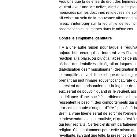
Ajoutons que la défense du droit des femmes à 
veulent avoir une vie active, ainsi qu'une ple
menacées par les doctrines religieuses, ne s
s'il existe au sein de la mouvance altermondiali
mieux s'interroger sur la légitimité de leur
associations musulmanes dans le même cas.
Contre le simplisme identitaire
Il y a une autre raison pour laquelle l'équiv
aujourd'hui, ceux qui se tournent vers l'isla
réaction à la place, ou plutôt à l'absence de pl
l'échec des tentatives d'intégration laïque
diabolisation des " musulmans " (désignation 
le tranquille couvert d'une critique de la reli
prenant au mot l'image souvent caricaturale qu
ils restent donc prisonniers de la logique de l
eux, serait de pouvoir, quand ils le veulent, assu
la défiance d'une société terriblement ethno
ressentent le besoin, des comportements qui s
leur communauté d'origine d'être " passés à la
Bref, la vraie liberté serait de sortir de l'orni
condescendante et paternaliste, et que c'est à e
qui leur est faite. Certes ; et ils ont parfaitem
religion. C'est notamment pour cette raison que
révoltante. (En tant que telle, la présence de 