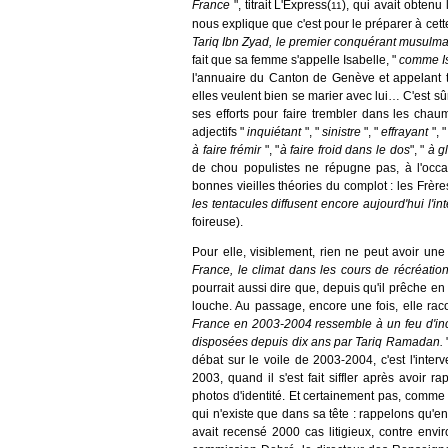
France
", titrait L'Express(
), qui avait obtenu
11
nous explique que c'est pour le préparer à cette
Tariq Ibn Zyad, le premier conquérant musulman
fait que sa femme s'appelle Isabelle, "
comme Is
l'annuaire du Canton de Genève et appelant to
elles veulent bien se marier avec lui… C'est sû
ses efforts pour faire trembler dans les chau
adjectifs "
inquiétant
", "
sinistre
", "
effrayant
", 
à faire frémir
", "
à faire froid dans le dos
", "
à g
de chou populistes ne répugne pas, à l'occasi
bonnes vieilles théories du complot : les Frèr
les tentacules diffusent encore aujourd'hui l'
foireuse).
Pour elle, visiblement, rien ne peut avoir u
France, le climat dans les cours de récréatio
pourrait aussi dire que, depuis qu'il prêche en
louche. Au passage, encore une fois, elle raco
France en 2003-2004 ressemble à un feu d'inc
disposées depuis dix ans par Tariq Ramadan.
débat sur le voile de 2003-2004, c'est l'inter
2003, quand il s'est fait siffler après avoir r
photos d'identité. Et certainement pas, comme el
qui n'existe que dans sa tête : rappelons qu'en
avait recensé 2000 cas litigieux, contre envir