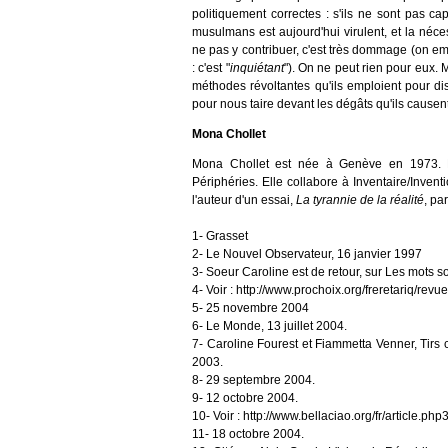
politiquement correctes : s'ils ne sont pas c
musulmans est aujourd'hui virulent, et la néce
ne pas y contribuer, c'est très dommage (on e
: c'est "
inquiétant
"). On ne peut rien pour eux. 
méthodes révoltantes qu'ils emploient pour di
pour nous taire devant les dégâts qu'ils causent
Mona Chollet
Mona Chollet est née à Genève en 1973. Ell
Périphéries. Elle collabore à Inventaire/Inven
l'auteur d'un essai,
La tyrannie de la réalité
, pa
1- Grasset
2- Le Nouvel Observateur, 16 janvier 1997
3- Soeur Caroline est de retour, sur Les mots s
4- Voir : http://www.prochoix.org/freretariq/rev
5- 25 novembre 2004
6- Le Monde, 13 juillet 2004.
7- Caroline Fourest et Fiammetta Venner, Tirs c
2003.
8- 29 septembre 2004.
9- 12 octobre 2004.
10- Voir : http://www.bellaciao.org/fr/article.ph
11- 18 octobre 2004.