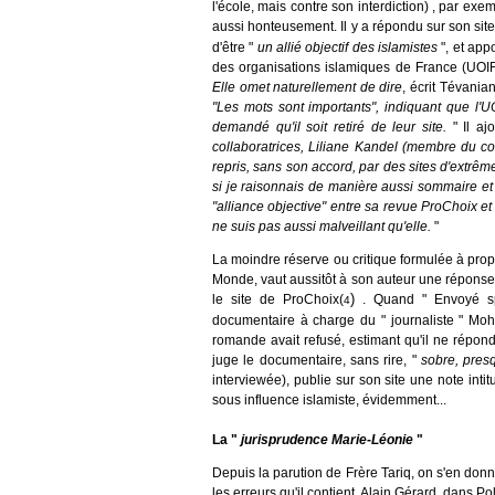
l'école, mais contre son interdiction) , par exe
aussi honteusement. Il y a répondu sur son site
d'être "
un allié objectif des islamistes
", et app
des organisations islamiques de France (UOIF
Elle omet naturellement de dire
, écrit Tévania
"Les mots sont importants", indiquant que l'
demandé qu'il soit retiré de leur site.
" Il aj
collaboratrices, Liliane Kandel (membre du com
repris, sans son accord, par des sites d'extrêm
si je raisonnais de manière aussi sommaire et
"alliance objective" entre sa revue ProChoix et
ne suis pas aussi malveillant qu'elle.
"
La moindre réserve ou critique formulée à pro
Monde, vaut aussitôt à son auteur une réponse 
)
le site de ProChoix(
. Quand " Envoyé spé
4
documentaire à charge du " journaliste " Mo
romande avait refusé, estimant qu'il ne répon
juge le documentaire, sans rire, "
sobre, pres
interviewée), publie sur son site une note intit
sous influence islamiste, évidemment...
La "
jurisprudence Marie-Léonie
"
Depuis la parution de Frère Tariq, on s'en donne 
les erreurs qu'il contient. Alain Gérard, dans Pol