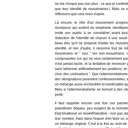
ne me choque pas non plus : ce que je conteste,
que leur identité de musulmanes.) Mais ce 
réflexions que cela nous inspire.
Là encore, le rôle d'un mouvement progressi
résistance qui sortent du simplisme identitai
invite son public à se considérer avant tou
réduction de l'identité de chacun à une seule
beau dire qu'il se propose d'aider les musulm
identité, et rien d'autre, il raisonne tout 
musulmans et " eux " les non-musulmans. Une 
composantes (ce qui ne veut certainement pas d
n'est jamais facile, et la tentative de renonce
sans bétonner artificiellement les positions, 
choc des
civilisations
". Que l'altermondialisme
des désignations purement confessionnelles, al
un mélange aussi enchevêtré et inextricable que
Mais si l'altermondialisme se bornait à des obje
porte.
Il faut rappeler encore une fois ces parole
palestinien disparu, peu suspect de la moindre 
Etat binational en Israël/Palestine - non pas da
leur nombre, mais dans l'espoir d'en faire un c
un mélange original. C'est à la fois au nom de ce