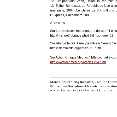
12- Cité par Alain Gresh, L'islam, la Républiqu
13- Esther Benbassa, La République face à ses m
une nuits, 2004. Le chiffre de 3,7 millions
L'Express, 4 décembre 2003.
A lire aussi :
Sur Les mots sont importants, le dossier " Le ca
http://lmsi.net/rubrique.php3?id_rubrique=52
Sur Islam & laïcité, l'analyse d'Alain Gérard, " 
http://islamlaicite.org/article261.html
Sur Action Critique Médias, " Elle court elle co
http://www.acrimed.org/article1794.htm
l
Mona Chollet /Tariq Ramadan, Caroline Fourest 
© Inventaire/Invention et les auteurs - tous dro
w w w . i n v e n t a i r e - i n v e n t i o n . c o m