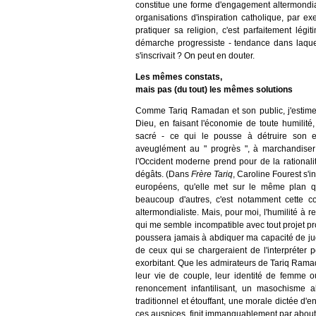
constitue une forme d'engagement altermondiali
organisations d'inspiration catholique, par 
pratiquer sa religion, c'est parfaitement légi
démarche progressiste - tendance dans laque
s'inscrivait ? On peut en douter.
Les mêmes constats,
mais pas (du tout) les mêmes solutions
Comme Tariq Ramadan et son public, j'estim
Dieu, en faisant l'économie de toute humilit
sacré - ce qui le pousse à détruire son e
aveuglément au " progrès ", à marchandiser
l'Occident moderne prend pour de la rational
dégâts. (Dans
Frère Tariq
, Caroline Fourest s'
européens, qu'elle met sur le même plan qu
beaucoup d'autres, c'est notamment cette co
altermondialiste. Mais, pour moi, l'humilité à re
qui me semble incompatible avec tout projet pr
poussera jamais à abdiquer ma capacité de jug
de ceux qui se chargeraient de l'interpréter p
exorbitant. Que les admirateurs de Tariq Ramad
leur vie de couple, leur identité de femme 
renoncement infantilisant, un masochisme 
traditionnel et étouffant, une morale dictée d'e
ces auspices, finit immanquablement par abouti