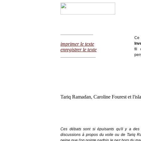
_____________
Ce 
imprimer le texte
Inv
enregistrer le texte
fil
______________
pers
Tariq Ramadan, Caroline Fourest et l'isl
Mona Ch
Ces débats sont si épuisants qu'il y a des
discussions à propos du voile ou de Tariq Ra
peine que l'on pointe parfois le nez hors du maq