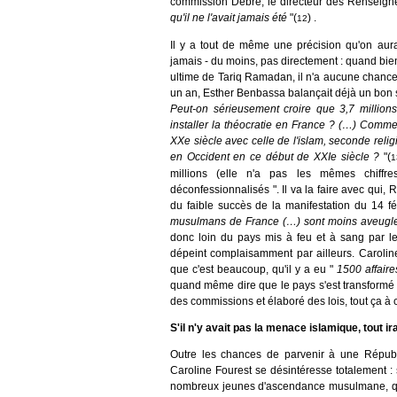
commission Debré, le directeur des Renseign
qu'il ne l'avait jamais été
"(
) .
12
Il y a tout de même une précision qu'on aura
jamais - du moins, pas directement : quand bien
ultime de Tariq Ramadan, il n'a aucune chance
un an, Esther Benbassa balançait déjà un bon se
Peut-on sérieusement croire que 3,7 millio
installer la théocratie en France ? (…) Comme
XXe siècle avec celle de l'islam, seconde relig
en Occident en ce début de XXIe siècle ?
"(
1
millions (elle n'a pas les mêmes chiff
déconfessionnalisés ". Il va la faire avec qui,
du faible succès de la manifestation du 14 fév
musulmans de France (…) sont moins aveugles
donc loin du pays mis à feu et à sang par le
dépeint complaisamment par ailleurs. Caroline
que c'est beaucoup, qu'il y a eu "
1500 affair
quand même dire que le pays s'est transformé 
des commissions et élaboré des lois, tout ça à 
S'il n'y avait pas la menace islamique, tout ir
Outre les chances de parvenir à une Républ
Caroline Fourest se désintéresse totalement :
nombreux jeunes d'ascendance musulmane, qu'e