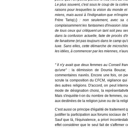
Le plus souvent, c'est sous le coup de la colèr
raisons pour lesquelles la vision du monde et
miens, mais aussi à l'indignation que m'inspir
)
Frère Tariq(
: non seulement, avec sa co
1
complaisamment les fantasmes d'invasion isla
de tous ceux qui critiquent un tant soit peu se
dans la confusion actuelle, faite de procès d'
de fanatisme (et pas toujours dans le camp qu'on
luxe. Sans elles, cette démarche de microchir
les idées, à commencer par les miennes, n'aur
" Il n'y avait que deux femmes au Conseil fran
qu'une"
: la démission de Dounia Bouzar, 
commentaires navrés. Encore une fois, on peu
scrute la composition du CFCM, vigilance qui 
des autres religions. D'accord, on peut interr
mode de désignation choisi, la représentativité
Mais s'inquiète-t-on du nombre de femmes, ou 
aux destinées de la religion juive ou de la rel
C'est aussi ce principe d'égalité de traitement
justifier la participation aux forums sociaux d
Sauf que là, l'équivalence, a priori incontesta
effet considérer que le seul fait de s'affirme