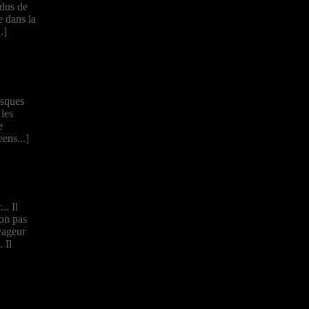
idus de
e dans la
.]
esques
 les
e
ens...]
.. Il
Non pas
yageur
 Il