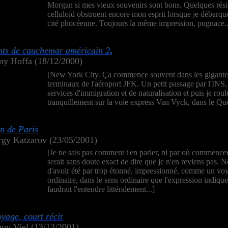
Morgan si mes vieux souvenirs sont bons. Quelques rés
celluloïd obstruent encore mon esprit lorsque je débarqu
cité phocéenne. Toujours la même impression, pugnace..
ts de cauchemar américain 2
,
my Hoffa (18/12/2000)
[New York City. Ça commence souvent dans les gigant
terminaux de l'aéroport JFK. Un petit passage par l'INS,
services d'immigration et de naturalisation et puis je roul
tranquillement sur la voie express Van Vyck, dans le Que
n de Paris
rgy Katzarov (23/05/2001)
[Je ne sais pas comment t'en parler, ni par où commencer.
serait sans doute exact de dire que je n'en reviens pas. 
d'avoir été par trop étonné, impressionné, comme un vo
ordinaire, dans le sens ordinaire que l'expression indique.
faudrait l'entendre littéralement...]
yage, court récit
guy Viel (13/12/2001)