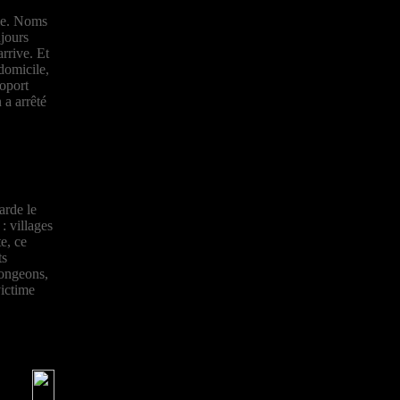
ie. Noms
jours
arrive. Et
domicile,
roport
 a arrêté
arde le
: villages
e, ce
ts
longeons,
victime