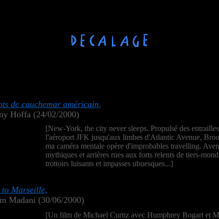
ts de cauchemar américain,
my Hoffa (24/02/2000)
[New-York, the city never sleeps. Propulsé des entraille
l'aéroport JFK jusqu'aux limbes d'Atlantic Avenue, Bro
ma caméra mentale opère d'improbables travelling. Ave
mythiques et arrières rues aux forts relents de tiers-mond
trottoirs luisants et impasses ubuesques...]
to Marseille,
im Madani (30/06/2000)
[Un film de Michael Curtiz avec Humphrey Bogart et M