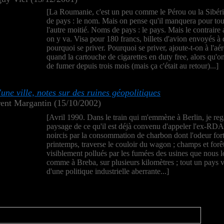
[La Roumanie, c'est un peu comme le Pérou ou la Sibér
de pays : le nom. Mais on pense qu'il manquera pour tou
l'autre moitié. Noms de pays : le pays. Mais le contraire 
on y va. Visa pour 180 francs, billets d'avion envoyés à 
pourquoi se priver. Pourquoi se priver, ajoute-t-on à l'aé
quand la cartouche de cigarettes en duty free, alors qu'on
de fumer depuis trois mois (mais ça c'était au retour)...]
'une ville, notes sur des ruines géopolitiques
rent Margantin (15/10/2002)
[Avril 1990. Dans le train qui m'emmène à Berlin, je reg
paysage de ce qu'il est déjà convenu d'appeler l'ex-RDA 
noircis par la consommation de charbon dont l'odeur fort
printemps, traverse le couloir du wagon ; champs et forê
visiblement pollués par les fumées des usines que nous 
comme à Breba, sur plusieurs kilomètres ; tout un pays 
d'une politique industrielle aberrante...]