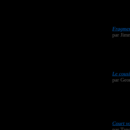
Fragmen
par Jim
Le cousi
par Geo
Court vo
par Tan