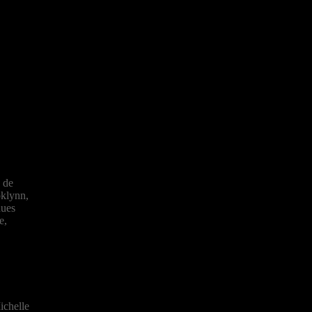
s de
oklynn,
nues
e,
ichelle